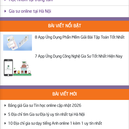
Học nhóm tại trung tâm
Gia sư online tại Hà Nội
BÀI VIẾT NỔI BẬT
8 App Ứng Dụng Phần Mềm Giải Bài Tập Toán Tốt Nhất
7 App Ứng Dụng Công Nghệ Gia Sư Tốt Nhất Hiện Nay
BÀI VIẾT MỚI
Bảng giá Gia sư Tin học online cập nhật 2026
5 Địa chỉ tìm Gia sư Địa lý uy tín nhất tại Hà Nội
10 Địa chỉ gia sư dạy tiếng Anh online 1 kèm 1 uy tín nhất