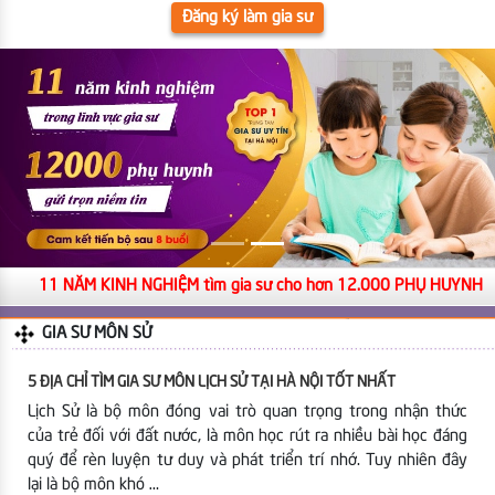
Đăng ký làm gia sư
11 NĂM KINH NGHIỆM tìm gia sư cho hơn 12.000 PHỤ HUYNH
GIA SƯ MÔN SỬ
5 ĐỊA CHỈ TÌM GIA SƯ MÔN LỊCH SỬ TẠI HÀ NỘI TỐT NHẤT
Lịch Sử là bộ môn đóng vai trò quan trọng trong nhận thức
của trẻ đối với đất nước, là môn học rút ra nhiều bài học đáng
quý để rèn luyện tư duy và phát triển trí nhớ. Tuy nhiên đây
lại là bộ môn khó …