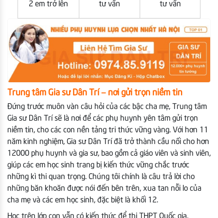
2 em trở lên
tư vấn
tư vấn
Trung tâm Gia sư Dân Trí – nơi gửi trọn niềm tin
Đứng trước muôn vàn câu hỏi của các bậc cha mẹ, Trung tâm
Gia sư Dân Trí sẽ là nơi để các phụ huynh yên tâm gửi trọn
niềm tin, cho các con nền tảng tri thức vững vàng. Với hơn 11
năm kinh nghiệm, Gia sư Dân Trí đã trở thành cầu nối cho hơn
12000 phụ huynh và gia sư, bao gồm cả giáo viên và sinh viên,
giúp các em học sinh trang bị kiến thức vững chắc trước
những kì thi quan trọng. Chúng tôi chính là câu trả lời cho
những băn khoăn được nói đến bên trên, xua tan nỗi lo của
cha mẹ và các em học sinh, đặc biệt là khối 12.
Học trên lớp con vẫn có kiến thức để thi THPT Quốc gia,