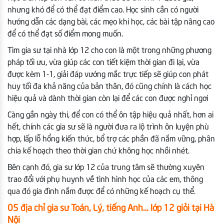
nhưng khó để có thể đạt điểm cao. Học sinh cần có người
hướng dẫn các dạng bài, các mẹo khi học, các bài tập nâng cao
để có thể đạt số điểm mong muốn.
Tìm gia sư tại nhà lớp 12 cho con là một trong những phương
pháp tối ưu, vừa giúp các con tiết kiệm thời gian đi lại, vừa
được kèm 1-1, giải đáp vướng mắc trực tiếp sẽ giúp con phát
huy tối đa khả năng của bản thân, đó cũng chính là cách học
hiệu quả và dành thời gian còn lại để các con được nghỉ ngơi
Càng gần ngày thi, để con có thể ôn tập hiệu quả nhất, hơn ai
hết, chính các gia sư sẽ là người đưa ra lộ trình ôn luyện phù
hợp, lấp lỗ hổng kiến thức, bổ trợ các phần đã nắm vững, phân
chia kế hoạch theo thời gian chứ không học nhồi nhét.
Bên cạnh đó, gia sư lớp 12 của trung tâm sẽ thường xuyên
trao đổi với phụ huynh về tình hình học của các em, thông
qua đó gia đình nắm được để có những kế hoạch cụ thể.
05 địa chỉ gia sư Toán, Lý, tiếng Anh… lớp 12 giỏi tại Hà
Nội