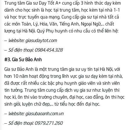
Trung tâm Gia sư Dạy Tốt A+ cung cấp 3 hình thức dạy kèm
dành cho học sinh là học tại trung tâm, học kèm tại nhà 1-1
và học trực tuyến qua mạng. Cung cấp gia sư tại nhà tất cả
các môn Toán, Lý, Hóa, Văn, Tiếng Anh, Ngoại Ngữ,… chất
lượng tại Hà Nội. Quý Phụ huynh có nhu cầu có thể liên hệ:
– Website: giasudaytot.com
– Số điện thoại: 0984.454.328
#3. Gia Sư Bảo Anh
Gia sư Bảo Anh là một trung tâm gia sư uy tín tại Hà Nội, với
hơn 10 năm hoạt động trong lĩnh vực gia sư dạy kèm tại nhà,
đã được rất nhiều các bậc phụ huynh giáo viên và sinh viên
tin tưởng. Trung tâm cung cấp dịch vụ gia sư như: luyện thi
học kì, ôn thi vào trường chuyên, đại học, cao đẳng, ôn thi học
sinh giỏi, luyện chữ đẹp,… từ tiểu học đến đại học.
– Website: giasubaoanh.com.vn
– Số điện thoại: 0979.271.260