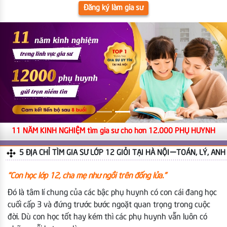
Đăng ký làm gia sư
11 NĂM KINH NGHIỆM tìm gia sư cho hơn 12.000 PHỤ HUYNH
5 ĐỊA CHỈ TÌM GIA SƯ LỚP 12 GIỎI TẠI HÀ NỘI | TOÁN, LÝ, ANH
“Con học lớp 12, cha mẹ như ngồi trên đống lửa.”
Đó là tâm lí chung của các bậc phụ huynh có con cái đang học
cuối cấp 3 và đứng trước bước ngoặt quan trọng trong cuộc
đời. Dù con học tốt hay kém thì các phụ huynh vẫn luôn có