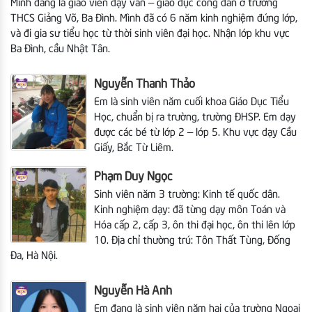
Mình đang là giáo viên dạy văn – giáo dục công dân ở trường
THCS Giảng Võ, Ba Đình. Mình đã có 6 năm kinh nghiệm đứng lớp,
và đi gia sư tiểu học từ thời sinh viên đại học. Nhận lớp khu vực
Ba Đình, cầu Nhật Tân.
Nguyễn Thanh Thảo
Em là sinh viên năm cuối khoa Giáo Dục Tiểu
Học, chuẩn bị ra trường, trường ĐHSP.
Em dạy
được các bé từ lớp 2 – lớp 5. Khu vực dạy Cầu
Giấy, Bắc Từ Liêm.
Phạm Duy Ngọc
Sinh viên năm 3 trường: Kinh tế quốc dân.
Kinh nghiệm dạy: đã từng dạy môn Toán và
Hóa cấp 2, cấp 3, ôn thi đại học, ôn thi lên lớp
10. Địa chỉ thường trú: Tôn Thất Tùng, Đống
Đa, Hà Nội.
Nguyễn Hà Anh
Em đang là sinh viên năm hai của trường Ngoại