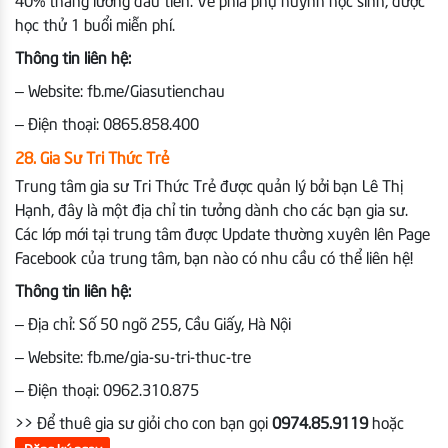
40% tháng lương đầu tiên. Về phía phụ huynh học sinh, được
học thử 1 buổi miễn phí.
Thông tin liên hệ:
– Website: fb.me/Giasutienchau
– Điện thoại: 0865.858.400
28. Gia Sư Tri Thức Trẻ
Trung tâm gia sư Tri Thức Trẻ được quản lý bởi bạn Lê Thị
Hạnh, đây là một địa chỉ tin tưởng dành cho các bạn gia sư.
Các lớp mới tại trung tâm được Update thường xuyên lên Page
Facebook của trung tâm, bạn nào có nhu cầu có thể liên hệ!
Thông tin liên hệ:
– Địa chỉ: Số 50 ngõ 255, Cầu Giấy, Hà Nội
– Website: fb.me/gia-su-tri-thuc-tre
– Điện thoại: 0962.310.875
>> Để thuê gia sư giỏi cho con bạn gọi
0974.85.9119
hoặc