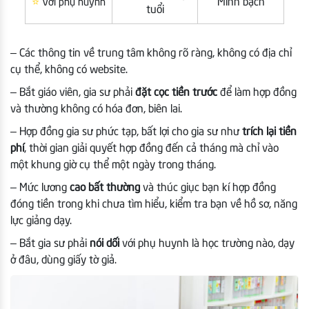
⭐
Minh bạch
Với phụ huynh
tuổi
– Các thông tin về trung tâm không rõ ràng, không có địa chỉ
cụ thể, không có website.
– Bắt giáo viên, gia sư phải
đặt cọc tiền trước
để làm hợp đồng
và thường không có hóa đơn, biên lai.
– Hợp đồng gia sư phức tạp, bất lợi cho gia sư như
trích lại tiền
phí
, thời gian giải quyết hợp đồng đến cả tháng mà chỉ vào
một khung giờ cụ thể một ngày trong tháng.
– Mức lương
cao bất thường
và thúc giục bạn kí hợp đồng
đóng tiền trong khi chưa tìm hiểu, kiểm tra bạn về hồ sơ, năng
lực giảng dạy.
– Bắt gia sư phải
nói dối
với phụ huynh là học trường nào, dạy
ở đâu, dùng giấy tờ giả.