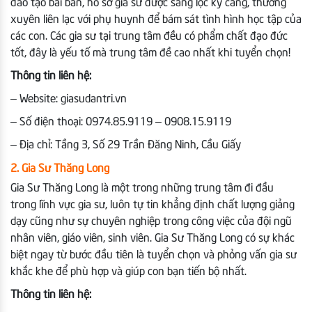
đào tạo bài bản, hồ sơ gia sư được sàng lọc kỹ càng, thường
xuyên liên lạc với phụ huynh để bám sát tình hình học tập của
các con. Các gia sư tại trung tâm đều có phẩm chất đạo đức
tốt, đây là yếu tố mà trung tâm đề cao nhất khi tuyển chọn!
Thông tin liên hệ:
– Website: giasudantri.vn
– Số điện thoại: 0974.85.9119 – 0908.15.9119
– Địa chỉ: Tầng 3, Số 29 Trần Đăng Ninh, Cầu Giấy
2. Gia Sư Thăng Long
Gia Sư Thăng Long là một trong những trung tâm đi đầu
trong lĩnh vực gia sư, luôn tự tin khẳng định chất lượng giảng
dạy cũng như sự chuyên nghiệp trong công việc của đội ngũ
nhân viên, giáo viên, sinh viên. Gia Sư Thăng Long có sự khác
biệt ngay từ bước đầu tiên là tuyển chọn và phỏng vấn gia sư
khắc khe để phù hợp và giúp con bạn tiến bộ nhất.
Thông tin liên hệ: