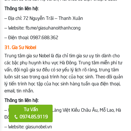
Thông tin liên hệ:
– Địa chỉ: 72 Nguyễn Trãi – Thanh Xuân
– Website: fb.me/giasuhanoithanhcong
– Điện thoại: 0987.688.362
31. Gia Sư Nobel
Trung tâm gia sư Nobel là địa chỉ tìm gia sư uy tín dành cho
các bậc phụ huynh khu vực Hà Đông. Trung tâm miễn phí tư
vấn, đội ngũ gia sư đều có sơ yếu lý lịch rõ ràng, trung tâm
luôn sát sao trong quá trình học của học sinh. Theo dõi quản
lý tiến trình học tập của học sinh hàng tuần qua điện thoại,
email, tin nhắn.
Thông tin liên hệ:
Tư Vấn
– Địa chỉ: TSQ Euroland, Làng Việt Kiều Châu Âu, Mỗ Lao, Hà
0974.85.9119
Đông
– Website: giasunobel.vn