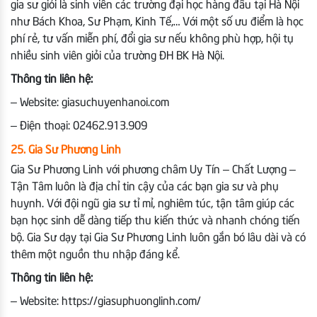
gia sư giỏi là sinh viên các trường đại học hàng đầu tại Hà Nội
như Bách Khoa, Sư Phạm, Kinh Tế,… Với một số ưu điểm là học
phí rẻ, tư vấn miễn phí, đổi gia sư nếu không phù hợp, hội tụ
nhiều sinh viên giỏi của trường ĐH BK Hà Nội.
Thông tin liên hệ:
– Website: giasuchuyenhanoi.com
– Điện thoại: 02462.913.909
25. Gia Sư Phương Linh
Gia Sư Phương Linh với phương châm Uy Tín – Chất Lượng –
Tận Tâm luôn là địa chỉ tin cậy của các bạn gia sư và phụ
huynh. Với đội ngũ gia sư tỉ mỉ, nghiêm túc, tận tâm giúp các
bạn học sinh dễ dàng tiếp thu kiến thức và nhanh chóng tiến
bộ. Gia Sư dạy tại Gia Sư Phương Linh luôn gắn bó lâu dài và có
thêm một nguồn thu nhập đáng kể.
Thông tin liên hệ:
– Website: https://giasuphuonglinh.com/