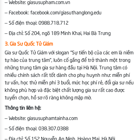
– Website: giasusupham.com.vn
– Facebook: facebook.com/giasuthanglong.edu
– Số điện thoại: 0988.718.712
– Địa chỉ: Số 204, ngõ 189 Minh Khai, Hai Bà Trưng
3. Gia Sư Quốc Tử Giám
Gia sư Quốc Tử Giám với slogan “Sự tiến bộ của các em là niềm
tự hào của trung tâm”, luôn cố gắng để trở thành một trong
những trung tâm gia sư hàng đầu tại Hà Nội. Trung tâm có
nhiều chính sách rất tốt dành cho phụ huynh như: miễn phí
tư vấn, học thử miễn phí 3 buổi, mức học phí rẻ, đổi gia sư nếu
không phù hợp và đặc biệt chất lượng gia sư rất cao được
tuyển chọn, hồ sơ rõ ràng không mập mờ.
Thông tin liên hệ:
– Website: giasusuphamtainha.com
– Số điện thoại: 038.307.0388
– Địa chỉ: Số 152 Nguyễn An Ninh, Hoàng Mai, Hà Nội