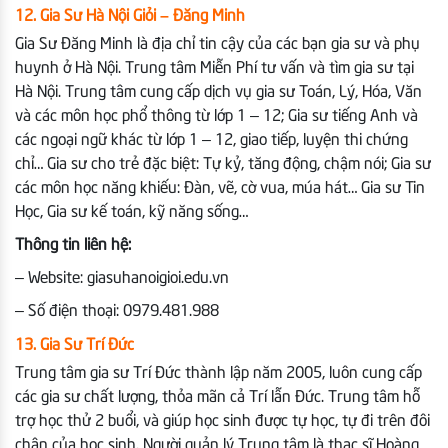
12. Gia Sư Hà Nội Giỏi – Đăng Minh
Gia Sư Đăng Minh là địa chỉ tin cậy của các bạn gia sư và phụ
huynh ở Hà Nội. Trung tâm Miễn Phí tư vấn và tìm gia sư tại
Hà Nội. Trung tâm cung cấp dịch vụ gia sư Toán, Lý, Hóa, Văn
và các môn học phổ thông từ lớp 1 – 12; Gia sư tiếng Anh và
các ngoại ngữ khác từ lớp 1 – 12, giao tiếp, luyện thi chứng
chỉ… Gia sư cho trẻ đặc biệt: Tự kỷ, tăng động, chậm nói; Gia sư
các môn học năng khiếu: Đàn, vẽ, cờ vua, múa hát… Gia sư Tin
Học, Gia sư kế toán, kỹ năng sống…
Thông tin liên hệ:
– Website: giasuhanoigioi.edu.vn
– Số điện thoại: 0979.481.988
13. Gia Sư Trí Đức
Trung tâm gia sư Trí Đức thành lập năm 2005, luôn cung cấp
các gia sư chất lượng, thỏa mãn cả Trí lẫn Đức. Trung tâm hỗ
trợ học thử 2 buổi, và giúp học sinh được tự học, tự đi trên đôi
chân của học sinh. Người quản lý Trung tâm là thạc sĩ Hoàng