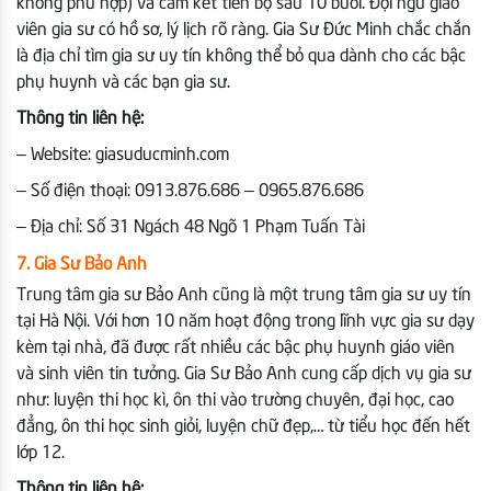
không phù hợp) và cam kết tiến bộ sau 10 buổi. Đội ngũ giáo
viên gia sư có hồ sơ, lý lịch rõ ràng. Gia Sư Đức Minh chắc chắn
là địa chỉ tìm gia sư uy tín không thể bỏ qua dành cho các bậc
phụ huynh và các bạn gia sư.
Thông tin liên hệ:
– Website: giasuducminh.com
– Số điện thoại: 0913.876.686 – 0965.876.686
– Địa chỉ: Số 31 Ngách 48 Ngõ 1 Phạm Tuấn Tài
7. Gia Sư Bảo Anh
Trung tâm gia sư Bảo Anh cũng là một trung tâm gia sư uy tín
tại Hà Nội. Với hơn 10 năm hoạt động trong lĩnh vực gia sư dạy
kèm tại nhà, đã được rất nhiều các bậc phụ huynh giáo viên
và sinh viên tin tưởng. Gia Sư Bảo Anh cung cấp dịch vụ gia sư
như: luyện thi học kì, ôn thi vào trường chuyên, đại học, cao
đẳng, ôn thi học sinh giỏi, luyện chữ đẹp,… từ tiểu học đến hết
lớp 12.
Thông tin liên hệ: