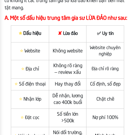
có không ít các trung tâm gia sư lừa đảo khiến bạn tiền mất
tật mang.
A. Một số dấu hiệu trung tâm gia sư LỪA ĐẢO như sau:
⭐
Dấu hiệu
✘
Lừa đảo
✅ Uy tín
Website chuyên
⭐
Website
Không website
nghiệp
Không rõ ràng
⭐
Địa chỉ
Địa chỉ rõ ràng
– review xấu
⭐
Số điện thoại
Hay thay đổi
Cố định, số đẹp
Dễ nhận, lương
⭐
Nhận lớp
Chặt chẽ
cao 400k buổi
Số tiền lớn
⭐
Nợ phí 100%
Đặt cọc
>500k
Nói dối trường,