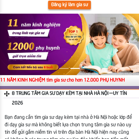
Đăng ký làm gia sư
11 NĂM KINH NGHIỆM tìm gia sư cho hơn 12.000 PHỤ HUYNH
8 TRUNG TÂM GIA SƯ DẠY KÈM TẠI NHÀ HÀ NỘI | UY TÍN
2026
Bạn đang cần tìm gia sư dạy kèm tại nhà ở Hà Nội hoặc lớp để
đi dạy gia sư mà không biết lựa chọn trung tâm gia sư nào uy
tín để gửi gắm niềm tin vì trên địa bàn Hà Nội hiện nay cũng