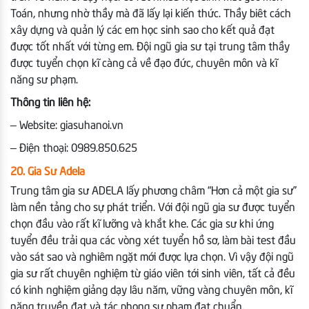
Toán, nhưng nhờ thầy mà đã lấy lại kiến thức. Thầy biêt cách
xây dựng và quản lý các em học sinh sao cho kết quả đạt
được tốt nhất với từng em. Đội ngũ gia sư tại trung tâm thầy
được tuyển chọn kĩ càng cả về đạo đức, chuyên môn và kĩ
năng sư phạm.
Thông tin liên hệ:
– Website: giasuhanoi.vn
– Điện thoại: 0989.850.625
20. Gia Sư Adela
Trung tâm gia sư ADELA lấy phương châm “Hơn cả một gia sư”
làm nền tảng cho sự phát triển. Với đội ngũ gia sư được tuyển
chọn đầu vào rất kĩ lưỡng và khắt khe. Các gia sư khi ứng
tuyển đều trải qua các vòng xét tuyển hồ sơ, làm bài test đầu
vào sát sao và nghiêm ngặt mới được lựa chọn. Vì vậy đội ngũ
gia sư rất chuyên nghiệm từ giáo viên tới sinh viên, tất cả đều
có kinh nghiệm giảng dạy lâu năm, vững vàng chuyên môn, kĩ
năng truyền đạt và tác phong sư phạm đạt chuẩn.