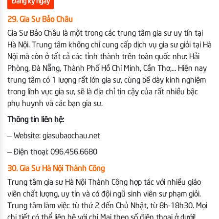
Đăng ký ngay
29. Gia Sư Bảo Châu
Gia Sư Bảo Châu là một trong các trung tâm gia sư uy tín tại
Hà Nội. Trung tâm không chỉ cung cấp dịch vụ gia sư giỏi tại Hà
Nội mà còn ở tất cả các tỉnh thành trên toàn quốc như: Hải
Phòng, Đà Nẵng, Thành Phố Hồ Chí Minh, Cần Thơ,… Hiện nay
trung tâm có 1 lượng rất lớn gia sư, cùng bề dày kinh nghiệm
trong lĩnh vực gia sư, sẽ là địa chỉ tin cậy của rất nhiều bậc
phụ huynh và các bạn gia sư.
Thông tin liên hệ:
– Website: giasubaochau.net
– Điện thoại: 096.456.6680
30. Gia Sư Hà Nội Thành Công
Trung tâm gia sư Hà Nội Thành Công hợp tác với nhiều giáo
viên chất lượng, uy tín và có đội ngũ sinh viên sư phạm giỏi.
Trung tâm làm việc từ thứ 2 đến Chủ Nhật, từ 8h-18h30. Mọi
chi tiết có thể liên hệ với chị Mai theo số điện thoại ở dưới!