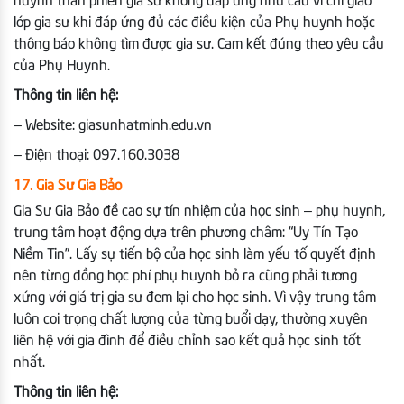
huynh than phiền gia sư không đáp ứng nhu cầu vì chỉ giao
lớp gia sư khi đáp ứng đủ các điều kiện của Phụ huynh hoặc
thông báo không tìm được gia sư. Cam kết đúng theo yêu cầu
của Phụ Huynh.
Thông tin liên hệ:
– Website: giasunhatminh.edu.vn
– Điện thoại: 097.160.3038
17. Gia Sư Gia Bảo
Gia Sư Gia Bảo đề cao sự tín nhiệm của học sinh – phụ huynh,
trung tâm hoạt động dựa trên phương châm: “Uy Tín Tạo
Niềm Tin”. Lấy sự tiến bộ của học sinh làm yếu tố quyết định
nên từng đồng học phí phụ huynh bỏ ra cũng phải tương
xứng với giá trị gia sư đem lại cho học sinh. Vì vậy trung tâm
luôn coi trọng chất lượng của từng buổi dạy, thường xuyên
liên hệ với gia đình để điều chỉnh sao kết quả học sinh tốt
nhất.
Thông tin liên hệ: