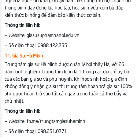
nghĩa là học sinh khá giỏi dạy đam mê, hứng thú học, học sinh
trung bình dạy động lực học tập, học sinh yếu kém bù đắp
kiến thức bị hổng để đảm bảo kiến thức cơ bản.
Thông tin liên hệ:
– Website: giasusuphamhanoi.edu.vn
– Số điện thoại: 0988.422.755
11. Gia Sư Hà Minh
Trung tâm gia sư Hà Minh được quản lý bởi thầy Hà, với 26
năm kinh nghiệm, trung tâm luôn là 1 trong các địa chỉ uy tín
của các bạn gia sư và phụ huynh. Khi học sinh hoặc gia đình
không đồng ý nhận gia sư thì trung tâm hoàn trả gia sư 100%
phí, được hoàn trả vào tất cả ngày trong tuần cả thứ bẩy và
chủ nhật.
Thông tin liên hệ:
– Website: fb.me/trungtamgiasuhaminh
– Số điện thoại: 098.251.0771