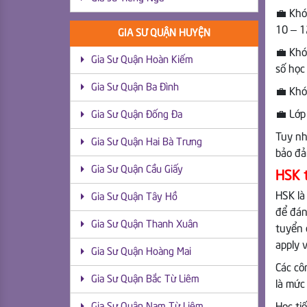
💼 Khó
10 – 1
GIA SƯ QUẬN HUYỆN
💼 Khó
Gia Sư Quận Hoàn Kiếm
số học
Gia Sư Quận Ba Đình
💼 Khó
💼 Lớp
Gia Sư Quận Đống Đa
Tuy nh
Gia Sư Quận Hai Bà Trưng
bảo đả
Gia Sư Quận Cầu Giấy
HSK t
HSK là
Gia Sư Quận Tây Hồ
để đán
Gia Sư Quận Thanh Xuân
tuyển 
apply 
Gia Sư Quận Hoàng Mai
Các cô
Gia Sư Quận Bắc Từ Liêm
là mức