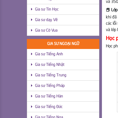
và 350k
Gia sư Tin Học
📕 Lớp
khi đã
Gia sư dạy Vẽ
các lỗ
và lớp
Gia sư Cờ Vua
Học p
GIA SƯ NGOẠI NGỮ
Học ph
Gia sư Tiếng Anh
Gia sư Tiếng Nhật
Gia sư Tiếng Trung
Gia sư Tiếng Pháp
Gia sư Tiếng Hàn
Gia sư Tiếng Đức
Gia sư Tiếng Nga