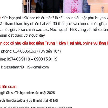
:
Mức học phí HSK bao nhiêu tiền? là câu hỏi nhiều bậc phụ huynh v
hất tham khảo, tuy nhiên bài viết đã thống kê và chọn ra mức giá p
c mức giá với sự chính xác cao. Mức học phí HSK cũng có thể sẽ t
huận đạt được với người dạy.
n đọc có nhu cầu học tiếng Trung 1 kèm 1 tại nhà, online vui lòng l
 phòng: 024.66866.637 (8h đến 18h)
ine:
0974.85.9119 – 0908.15.9119
l: giasudantri9119@gmail.com
t liên quan
 giá Gia sư Tin học online cập nhật 2026
 chỉ tìm Gia sư Địa lý uy tín nhất tại Hà Nội