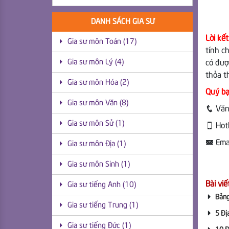
DANH SÁCH GIA SƯ
Lời kết
Gia sư môn Toán (17)
tính c
Gia sư môn Lý (4)
có đượ
thỏa t
Gia sư môn Hóa (2)
Quý bạ
Gia sư môn Văn (8)
Văn
Gia sư môn Sử (1)
Hotl
Emai
Gia sư môn Địa (1)
Gia sư môn Sinh (1)
Bài viế
Gia sư tiếng Anh (10)
Bảng
Gia sư tiếng Trung (1)
5 Địa
Gia sư tiếng Đức (1)