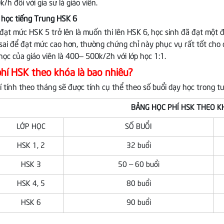
/h đối với gia sư là giáo viên.
 học tiếng Trung HSK 6
 đạt mức HSK 5 trở lên là muốn thi lên HSK 6, học sinh đã đạt một 
i sai để đạt mức cao hơn, thường chứng chỉ này phục vụ rất tốt cho 
 học của giáo viên là 400– 500k/2h với lớp học 1:1.
hí HSK theo khóa là bao nhiêu?
í tính theo tháng sẽ được tính cụ thể theo số buổi dạy học trong tu
BẢNG HỌC PHÍ HSK THEO K
LỚP HỌC
SỐ BUỔI
HSK 1, 2
32 buổi
HSK 3
50 – 60 buổi
HSK 4, 5
80 buổi
HSK 6
90 buổi