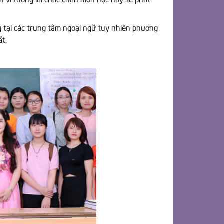
n vì tương lai chắc chắn môn học này sẽ phát
ng tại các trung tâm ngoại ngữ tuy nhiên phương
ất.