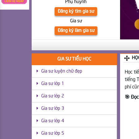
Phụ huynh
Đăng ký tìm gia sư
Gia sư
Đăng ký làm gia sư
HỌC
GIA SƯ TIỂU HỌC
Gia sư luyện chữ đẹp
Học ti
tiếng 
Gia sư lớp 1
phí cũ
Gia sư lớp 2
🎯 Đọc
Gia sư lớp 3
Gia sư lớp 4
Gia sư lớp 5