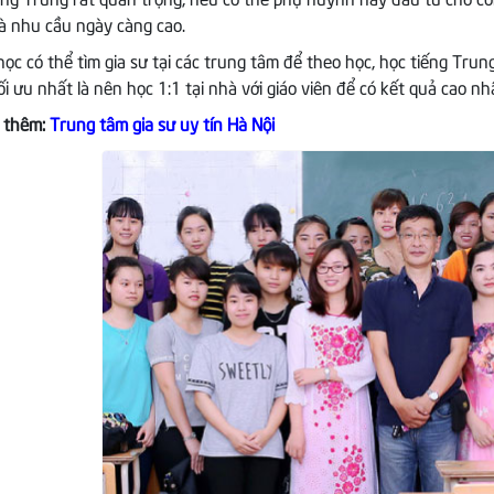
ếng Trung rất quan trọng, nếu có thể phụ huynh hãy đầu tư cho co
và nhu cầu ngày càng cao.
học có thể tìm gia sư tại các trung tâm để theo học, học tiếng Tru
ối ưu nhất là nên học 1:1 tại nhà với giáo viên để có kết quả cao nh
 thêm:
Trung tâm gia sư uy tín Hà Nội