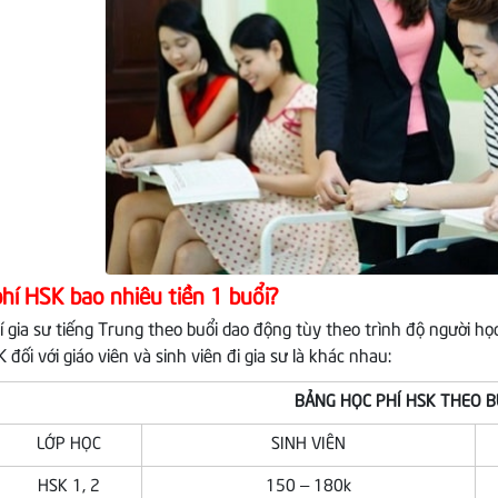
hí HSK bao nhiêu tiền 1 buổi?
í gia sư tiếng Trung theo buổi dao động tùy theo trình độ người học
 đối với giáo viên và sinh viên đi gia sư là khác nhau:
BẢNG HỌC PHÍ HSK THEO B
LỚP HỌC
SINH VIÊN
HSK 1, 2
150 – 180k