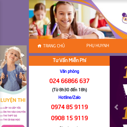
PHỤ HUYNH
TRANG CHỦ
Tư Vấn Miễn Phí
Văn phòng
024 66866 637
(Từ 8h30 đến 18h)
Hotline/Zalo
0974 85 9119
Previ
0908 15 9119