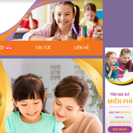
MỚI
TIN TỨC
LIÊN HỆ
Next