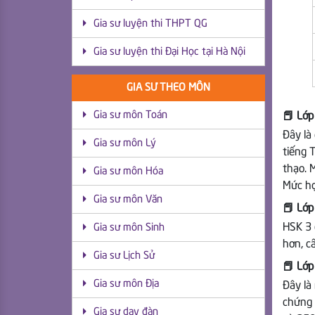
Gia sư luyện thi THPT QG
Gia sư luyện thi Đại Học tại Hà Nội
GIA SƯ THEO MÔN
Gia sư môn Toán
📕 Lớp
Đây là
Gia sư môn Lý
tiếng 
thạo. 
Gia sư môn Hóa
Mức họ
Gia sư môn Văn
📕 Lớp
HSK 3 
Gia sư môn Sinh
hơn, c
Gia sư Lịch Sử
📕 Lớp
Gia sư môn Địa
Đây là
chứng 
Gia sư dạy đàn