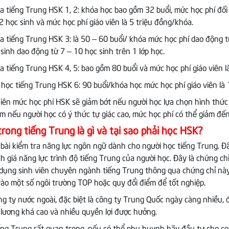
a tiếng Trung HSK 1, 2: khóa học bao gồm 32 buổi, mức học phí đối v
2 học sinh và mức học phí giáo viên là 5 triệu đồng/khóa.
a tiếng Trung HSK 3: là 50 – 60 buổi/ khóa mức học phí dao động từ 
 sinh dao động từ 7 – 10 học sinh trên 1 lớp học.
a tiếng Trung HSK 4, 5: bao gồm 80 buổi và mức học phí giáo viên l
 học tiếng Trung HSK 6: 90 buổi/khóa học mức học phí giáo viên là 
iên mức học phí HSK sẽ giảm bớt nếu người học lựa chọn hình thức h
m nếu người học có ý thức tự giác cao, mức học phí có thể giảm đến
rong tiếng Trung là gì và tại sao phải học HSK?
 bài kiểm tra năng lực ngôn ngữ dành cho người học tiếng Trung. Đ
h giá năng lực trình độ tiếng Trung của người học. Đây là chứng ch
dụng sinh viên chuyên ngành tiếng Trung thông qua chứng chỉ này, 
vào một số ngôi trường TOP hoặc quy đổi điểm để tốt nghiệp.
ng ty nước ngoài, đặc biệt là công ty Trung Quốc ngày càng nhiều, đ
 lương khá cao và nhiều quyền lợi được hưởng.