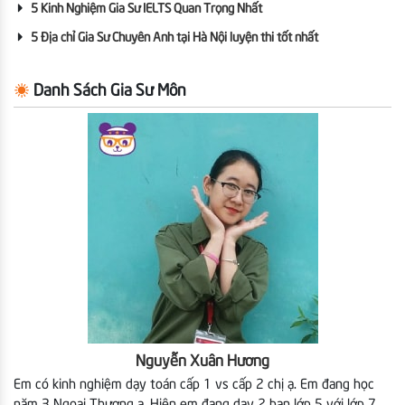
5 Kinh Nghiệm Gia Sư IELTS Quan Trọng Nhất
5 Địa chỉ Gia Sư Chuyên Anh tại Hà Nội luyện thi tốt nhất
Danh Sách Gia Sư Môn
Nguyễn Xuân Hương
Em có kinh nghiệm dạy toán cấp 1 vs cấp 2 chị ạ. Em đang học
năm 3 Ngoại Thương ạ. Hiện em
đang dạy 2 bạn lớp 5 với lớp 7.