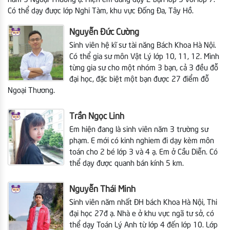
Có thể dạy được lớp Nghi Tàm, khu vực Đống Đa, Tây Hồ.
Nguyễn Đức Cường
Sinh viên hệ kĩ sư tài năng Bách Khoa Hà Nội.
Có thể gia sư môn Vật Lý lớp 10, 11, 12. Mình
từng gia sư cho một nhóm 3 bạn, cả 3 đều đỗ
đại học, đặc biệt một bạn được 27 điểm đỗ
Ngoại Thương.
Trần Ngọc Linh
Em hiện đang là sinh viên năm 3 trường sư
phạm. E mới có kinh nghiem đi dạy kèm môn
toán cho 2 bé lớp 3 và 4 ạ. Em ở Cầu Diễn. Có
thể dạy được quanh bán kính 5 km.
Nguyễn Thái Minh
Sinh viên năm nhất ĐH bách Khoa Hà Nội,
Thi
đại học 27đ ạ. Nhà e ở khu vực ngã tư sở, có
thể dạy Toán Lý Anh từ lớp 4 đến lớp 10. Lớp