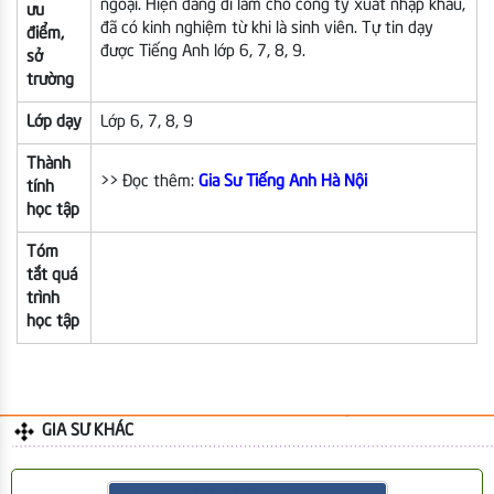
ngoại. Hiện đang đi làm cho công ty xuất nhập khẩu,
ưu
đã có kinh nghiệm từ khi là sinh viên. Tự tin dạy
điểm,
được Tiếng Anh lớp 6, 7, 8, 9.
sở
trường
Lớp dạy
Lớp 6, 7, 8, 9
Thành
>> Đọc thêm:
Gia Sư Tiếng Anh Hà Nội
tính
học tập
Tóm
tắt quá
trình
học tập
GIA SƯ KHÁC