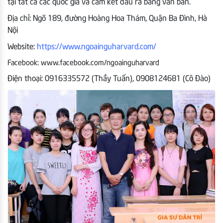
tại tất cả các quốc gia và cam kết đầu ra bằng văn bản.
Địa chỉ: Ngõ 189, đường Hoàng Hoa Thám, Quận Ba Đình, Hà
Nội
Website:
https://www.ngoainguharvard.com/
Facebook: www.facebook.com/ngoainguharvard
Điện thoại: 0916335572 (Thầy Tuấn), 0908124681 (Cô Đào)