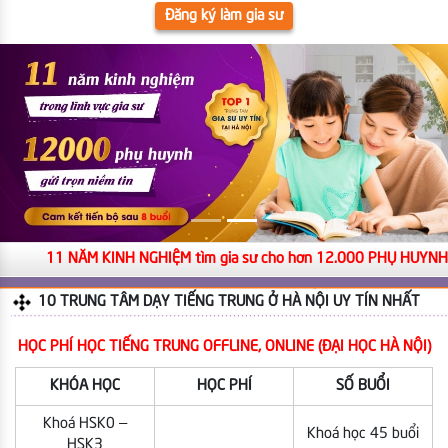
Đăng ký làm gia sư
11 NĂM KINH NGHIỆM tìm gia sư cho hơn 12.000 PHỤ HUYNH
10 TRUNG TÂM DẠY TIẾNG TRUNG Ở HÀ NỘI UY TÍN NHẤT
HỌC PHÍ HỌC TIẾNG TRUNG OFFLINE, ONLINE (ĐẠI HỌC HÀ NỘI)
KHÓA HỌC
HỌC PHÍ
SỐ BUỔI
Khoá HSK0 –
Khoá học 45 buổi
HSK3