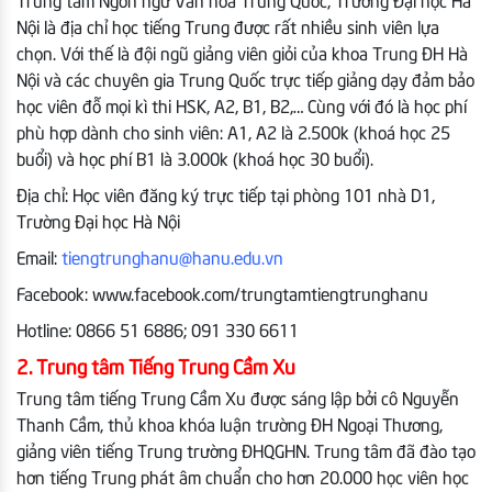
Trung tâm Ngôn ngữ Văn hóa Trung Quốc, Trường Đại học Hà
Nội là địa chỉ học tiếng Trung được rất nhiều sinh viên lựa
chọn. Với thế là đội ngũ giảng viên giỏi của khoa Trung ĐH Hà
Nội và các chuyên gia Trung Quốc trực tiếp giảng dạy đảm bảo
học viên đỗ mọi kì thi HSK, A2, B1, B2,… Cùng với đó là học phí
phù hợp dành cho sinh viên: A1, A2 là 2.500k (khoá học 25
buổi) và học phí B1 là 3.000k (khoá học 30 buổi).
Địa chỉ: Học viên đăng ký trực tiếp tại phòng 101 nhà D1,
Trường Đại học Hà Nội
Email:
tiengtrunghanu@hanu.edu.vn
Facebook: www.facebook.com/trungtamtiengtrunghanu
Hotline: 0866 51 6886; 091 330 6611
2. Trung tâm Tiếng Trung Cầm Xu
Trung tâm tiếng Trung Cầm Xu được sáng lập bởi cô Nguyễn
Thanh Cầm, thủ khoa khóa luận trường ĐH Ngoại Thương,
giảng viên tiếng Trung trường ĐHQGHN. Trung tâm đã đào tạo
hơn tiếng Trung phát âm chuẩn cho hơn 20.000 học viên học