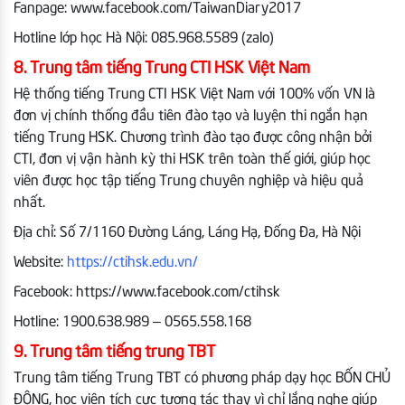
Fanpage: www.facebook.com/TaiwanDiary2017
Hotline lớp học Hà Nội: 085.968.5589 (zalo)
8. Trung tâm tiếng Trung CTI HSK Việt Nam
Hệ thống tiếng Trung CTI HSK Việt Nam với 100% vốn VN là
đơn vị chính thống đầu tiên đào tạo và luyện thi ngắn hạn
tiếng Trung HSK. Chương trình đào tạo được công nhận bởi
CTI, đơn vị vận hành kỳ thi HSK trên toàn thế giới, giúp học
viên được học tập tiếng Trung chuyên nghiệp và hiệu quả
nhất.
Địa chỉ: Số 7/1160 Đường Láng, Láng Hạ, Đống Đa, Hà Nội
Website:
https://ctihsk.edu.vn/
Facebook: https://www.facebook.com/ctihsk
Hotline: 1900.638.989 – 0565.558.168
9. Trung tâm tiếng trung TBT
Trung tâm tiếng Trung TBT có phương pháp dạy học BỐN CHỦ
ĐỘNG, học viên tích cực tương tác thay vì chỉ lắng nghe giúp