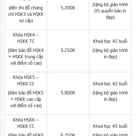
(tặng bộ giáo trình
(đến thi đỗ chứng
5.200K
05 quyển bản in
chỉ HSK3 và HSKK
đẹp)
sơ cấp)
Khóa HSK4 –
HSKK TC
Khoá học 42 buổi
(đảm bảo đỗ HSK4
5.250K
(tặng bộ giáo trình
+ HSKK trung cấp
in đẹp)
với điểm số cao)
Khóa HSK5 –
HSKK CC
Khoá học 42 buổi
(đảm bảo đỗ HSK5
5.900K
(tặng bộ giáo trình
+ HSKK cao cấp
in đẹp)
với điểm số cao)
Khóa HSK6 –
HSKK CC
Khoá học 45 buổi
(đảm bảo đỗ HSK6
6.750K
(tặng bộ giáo trình