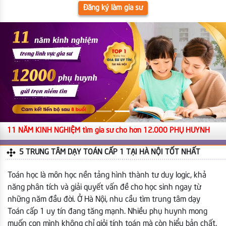
Đăng ký làm gia sư
11 NĂM KINH NGHIỆM tìm gia sư cho hơn 12.000 PHỤ HUYNH
5 TRUNG TÂM DẠY TOÁN CẤP 1 TẠI HÀ NỘI TỐT NHẤT
Toán học là môn học nền tảng hình thành tư duy logic, khả
năng phân tích và giải quyết vấn đề cho học sinh ngay từ
những năm đầu đời. Ở Hà Nội, nhu cầu tìm trung tâm dạy
Toán cấp 1 uy tín đang tăng mạnh. Nhiều phụ huynh mong
muốn con mình không chỉ giỏi tính toán mà còn hiểu bản chất,