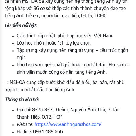
cá nhân MSHOA đã xây dựng nên hệ thống tiếng Anh uy tín,
rộng khắp với 36 cơ sở khắp các tỉnh thành chuyên đào tạo
tiếng Anh trẻ em, người lớn, giao tiếp, IELTS, TOEIC.
Ưu điểm nổi bật:
Giáo trình cập nhật, phù hợp học viên Việt Nam.
Lớp học nhóm hoặc 1:1 tùy lựa chọn.
Tập trung xây dựng nền tảng từ vựng – cấu trúc ngôn
ngữ.
Phù hợp với người mất gốc hoặc mới bắt đầu. Học sinh –
sinh viên muốn củng cố nền tảng tiếng Anh.
⇨ MSHOA cung cấp bước khởi đầu dễ hiểu, bài bản, rất phù
hợp khi mới bắt đầu học tiếng Anh.
Thông tin liên hệ:
Địa chỉ: 837b-837c Đường Nguyễn Ảnh Thủ, P. Tân
Chánh Hiệp, Q.12, HCM
Website:
https://www.anhngumshoa.com/
Hotline: 0934 489 666