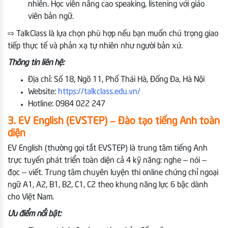
nhiên. Học viên nâng cao speaking, listening với giáo
viên bản ngữ.
⇨ TalkClass là lựa chọn phù hợp nếu bạn muốn chú trọng giao
tiếp thực tế và phản xạ tự nhiên như người bản xứ.
Thông tin liên hệ:
Địa chỉ: Số 18, Ngõ 11, Phố Thái Hà, Đống Đa, Hà Nội
Website:
https://talkclass.edu.vn/
Hotline: 0984 022 247
3. EV English (EVSTEP) – Đào tạo tiếng Anh toàn
diện
EV English (thường gọi tắt EVSTEP) là trung tâm tiếng Anh
trực tuyến phát triển toàn diện cả 4 kỹ năng: nghe – nói –
đọc – viết. Trung tâm chuyên luyện thi online chứng chỉ ngoại
ngữ A1, A2, B1, B2, C1, C2 theo khung năng lực 6 bậc dành
cho Việt Nam.
Ưu điểm nổi bật: