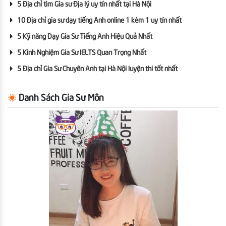
5 Địa chỉ tìm Gia sư Địa lý uy tín nhất tại Hà Nội
10 Địa chỉ gia sư dạy tiếng Anh online 1 kèm 1 uy tín nhất
5 Kỹ năng Dạy Gia Sư Tiếng Anh Hiệu Quả Nhất
5 Kinh Nghiệm Gia Sư IELTS Quan Trọng Nhất
5 Địa chỉ Gia Sư Chuyên Anh tại Hà Nội luyện thi tốt nhất
Danh Sách Gia Sư Môn