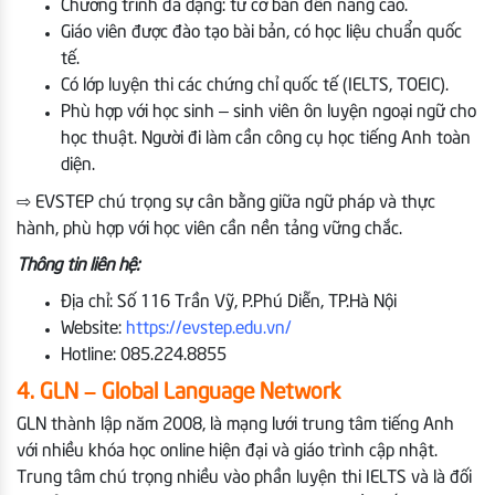
Chương trình đa dạng: từ cơ bản đến nâng cao.
Giáo viên được đào tạo bài bản, có học liệu chuẩn quốc
tế.
Có lớp luyện thi các chứng chỉ quốc tế (IELTS, TOEIC).
Phù hợp với học sinh – sinh viên ôn luyện ngoại ngữ cho
học thuật. Người đi làm cần công cụ học tiếng Anh toàn
diện.
⇨ EVSTEP chú trọng sự cân bằng giữa ngữ pháp và thực
hành, phù hợp với học viên cần nền tảng vững chắc.
Thông tin liên hệ:
Địa chỉ: Số 116 Trần Vỹ, P.Phú Diễn, TP.Hà Nội
Website:
https://evstep.edu.vn/
Hotline: 085.224.8855
4. GLN – Global Language Network
GLN thành lập năm 2008, là mạng lưới trung tâm tiếng Anh
với nhiều khóa học online hiện đại và giáo trình cập nhật.
Trung tâm chú trọng nhiều vào phần luyện thi IELTS và là đối