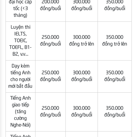
đại học cấp
200.000
300.000
350.000
tốc (<3
đồng/buổi
đồng/buổi
đồng/buổi
tháng)
Luyện thi
IELTS,
250.000
300.000
350.000
TOEIC,
đồng/buổi
đồng trở lên
đồng trở lên
TOEFL, B1-
B2, v.v…
Dạy kèm
tiếng Anh
250.000
300.000
350.000
cho người
đồng/buổi
đồng/buổi
đồng/buổi
mới bắt đầu
Tiếng Anh
giao tiếp
250.000
300.000
350.000
(tăng
đồng/buổi
đồng/buổi
đồng/buổi
cường
Nghe-Nói)