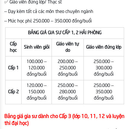
✅ Giáo viên đứng lớp/ Thạc sĩ:
– Dạy kèm tất cả các môn theo chuyên ngành
– Mức học phí: 250.000 – 350.000 đồng/buổi
BẢNG GIÁ GIA SƯ CẤP 1, 2 HẢI PHÒNG
Cấp
Giáo viên tự
Sinh viên giỏi
Giáo viên đứng lớp
học
do
100.000 –
200.000 –
250.000 –
Cấp 1
120.000
250.000
300.000
đồng/buổi
đồng/buổi
đồng/buổi
120.000 –
250.000 –
250.000 –
Cấp 2
150.000
280.000
350.000
đồng/buổi
đồng/buổi
đồng/buổi
Bảng giá gia sư dành cho Cấp 3 (lớp 10, 11, 12 và luyện
thi đại học)