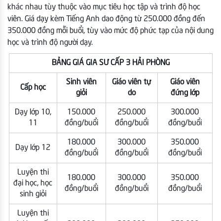
khác nhau tùy thuộc vào mục tiêu học tập và trình độ học
viên. Giá dạy kèm Tiếng Anh dao động từ 250.000 đồng đến
350.000 đồng mỗi buổi, tùy vào mức độ phức tạp của nội dung
học và trình độ người dạy.
BẢNG GIÁ GIA SƯ CẤP 3 HẢI PHÒNG
Sinh viên
Giáo viên tự
Giáo viên
Cấp học
giỏi
do
đứng lớp
Dạy lớp 10,
150.000
250.000
300.000
11
đồng/buổi
đồng/buổi
đồng/buổi
180.000
300.000
350.000
Dạy lớp 12
đồng/buổi
đồng/buổi
đồng/buổi
Luyện thi
180.000
300.000
350.000
đại học, học
đồng/buổi
đồng/buổi
đồng/buổi
sinh giỏi
Luyện thi