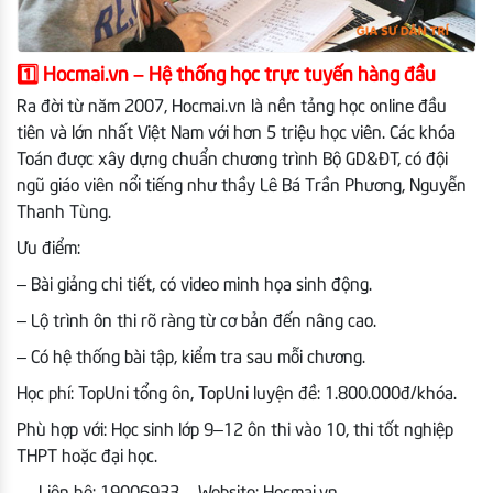
1️⃣ Hocmai.vn – Hệ thống học trực tuyến hàng đầu
Ra đời từ năm 2007, Hocmai.vn là nền tảng học online đầu
tiên và lớn nhất Việt Nam với hơn 5 triệu học viên. Các khóa
Toán được xây dựng chuẩn chương trình Bộ GD&ĐT, có đội
ngũ giáo viên nổi tiếng như thầy Lê Bá Trần Phương, Nguyễn
Thanh Tùng.
Ưu điểm:
– Bài giảng chi tiết, có video minh họa sinh động.
– Lộ trình ôn thi rõ ràng từ cơ bản đến nâng cao.
– Có hệ thống bài tập, kiểm tra sau mỗi chương.
Học phí: TopUni tổng ôn, TopUni luyện đề: 1.800.000đ/khóa.
Phù hợp với: Học sinh lớp 9–12 ôn thi vào 10, thi tốt nghiệp
THPT hoặc đại học.