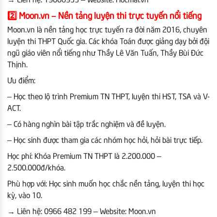
→
Liên hệ: 19006933 – Website: Hocmai.vn
2️⃣
Moon.vn – Nền tảng luyện thi trực tuyến nổi tiếng
Moon.vn là nền tảng học trực tuyến ra đời năm 2016, chuyên
luyện thi THPT Quốc gia. Các khóa Toán được giảng dạy bởi đội
ngũ giáo viên nổi tiếng như Thầy Lê Văn Tuấn, Thầy Bùi Đức
Thịnh.
Ưu điểm:
– Học theo lộ trình Premium TN THPT, luyện thi HST, TSA và V-
ACT.
– Có hàng nghìn bài tập trắc nghiệm và đề luyện.
– Học sinh được tham gia các nhóm học hỏi, hỏi bài trực tiếp.
Học phí: Khóa Premium TN THPT là 2.200.000 –
2.500.000đ/khóa.
Phù hợp với: Học sinh muốn học chắc nền tảng, luyện thi học
kỳ, vào 10.
→
Liên hệ: 0966 482 199 – Website: Moon.vn