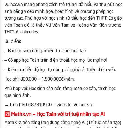
Vuihoc.vn mang phong cách trẻ trung, dễ hiểu và thu hút học
sinh bằng video minh họa, hoạt hình và phương pháp học
tương tác. Phù hợp với học sinh từ tiểu học đến THPT. Có giáo
viên Toán giỏi là thầy Vũ Văn Tám và Hoàng Văn Kiên trường
THCS Archimedes.
Ưu điểm:
– Bài học sinh động, nhiều trò chơi học tập.
– Có app học Toán trên điện thoại, học mọi lúc mọi nơi.
– Kiểm tra tiến độ học tự động, có gợi ý cải thiện điểm yếu.
Học phí: 800.000 – 1.500.000đ/năm.
Phù hợp với: Học sinh cần nền tảng Toán cơ bản, thích học
qua hình ảnh.
→
Liên hệ: 0987810990 – Website: Vuihoc.vn
5️⃣
Mathx.vn – Học Toán với trí tuệ nhân tạo AI
MathX là nền tảng ứng dụng công nghệ AI (Trí tuệ nhân tạo)