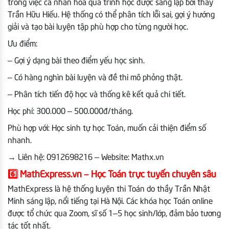
trong việc cá nhân hóa quá trình học được sáng lập bởi thầy
Trần Hữu Hiếu. Hệ thống có thể phân tích lỗi sai, gợi ý hướng
giải và tạo bài luyện tập phù hợp cho từng người học.
Ưu điểm:
– Gợi ý dạng bài theo điểm yếu học sinh.
– Có hàng nghìn bài luyện và đề thi mô phỏng thật.
– Phân tích tiến độ học và thống kê kết quả chi tiết.
Học phí: 300.000 – 500.000đ/tháng.
Phù hợp với: Học sinh tự học Toán, muốn cải thiện điểm số
nhanh.
→
Liên hệ: 0912698216 – Website: Mathx.vn
6️⃣
MathExpress.vn – Học Toán trực tuyến chuyên sâu
MathExpress là hệ thống luyện thi Toán do thầy Trần Nhật
Minh sáng lập, nổi tiếng tại Hà Nội. Các khóa học Toán online
được tổ chức qua Zoom, sĩ số 1–5 học sinh/lớp, đảm bảo tương
tác tốt nhất.