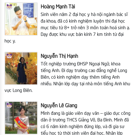
Hoàng Mạnh Tài
Sinh viên năm 2 đại học y hà nội ngành bác sĩ
đa khoa, đã có kinh nghiệm luyện thi đại học
mục tiêu từ 8+ trở nên 3 môn toán hoá sinh ạ.
Dạy được khu vực bán kính 7 km tính từ đại
học y.
Nguyễn Thị Hạnh
Tốt nghiệp trường ĐHSP Ngoại Ngữ, khoa
tiếng Anh. Đi dạy trường cao đẳng nghề Long
Biên, có kinh nghiệm dạy thêm tiếng Anh
nhiều. Nhận lớp dạy tại nhà môn tiếng Anh khu
vực Long Biên.
Nguyễn Lê Giang
Mình đang là giáo viên dạy văn – giáo dục công
dân ở trường THCS Giảng Võ, Ba Đình. Mình đã
có 6 năm kinh nghiệm đứng lớp, và đi gia sư
tiểu học từ thời sinh viên đại học. Nhận lớp