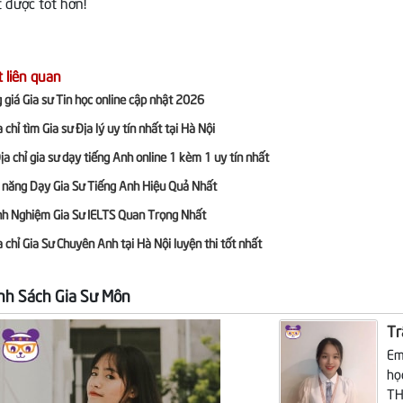
t được tốt hơn!
t liên quan
 giá Gia sư Tin học online cập nhật 2026
 chỉ tìm Gia sư Địa lý uy tín nhất tại Hà Nội
ịa chỉ gia sư dạy tiếng Anh online 1 kèm 1 uy tín nhất
 năng Dạy Gia Sư Tiếng Anh Hiệu Quả Nhất
nh Nghiệm Gia Sư IELTS Quan Trọng Nhất
a chỉ Gia Sư Chuyên Anh tại Hà Nội luyện thi tốt nhất
h Sách Gia Sư Môn
Tr
Em
họ
TH