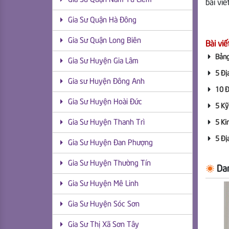
Gia Sư Quận Nam Từ Liêm
bài viế
Gia Sư Quận Hà Đông
Gia Sư Quận Long Biên
Bài viế
Bảng
Gia Sư Huyện Gia Lâm
5 Địa
Gia sư Huyện Đông Anh
10 Đ
Gia Sư Huyện Hoài Đức
5 Kỹ
5 Ki
Gia Sư Huyện Thanh Trì
5 Đị
Gia Sư Huyện Đan Phượng
Gia Sư Huyện Thường Tín
Dan
Gia Sư Huyện Mê Linh
Gia Sư Huyện Sóc Sơn
Gia Sư Thị Xã Sơn Tây