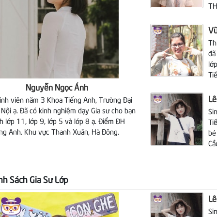
TH
Vũ
Th
đã
lớ
Ti
Nguyễn Ngọc Ánh
Lê
sinh viên năm 3
Khoa Tiếng Anh, Trường Đại
Nội ạ. Đã có kinh nghiệm dạy Gia sư cho bạn
Si
h lớp 11, lớp 9, lớp 5 và lớp 8 ạ. Điểm ĐH
Ti
ếng Anh. Khu vực Thanh Xuân, Hà Đông.
bé
Cầ
h Sách Gia Sư Lớp
Lê
Si