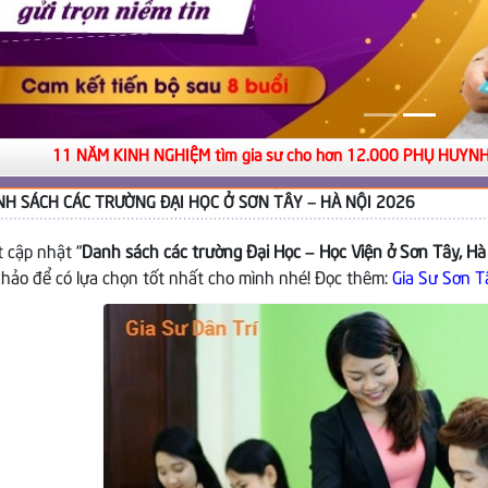
 NĂM KINH NGHIỆM tìm gia sư cho hơn 12.000 PHỤ HUYNH
NH SÁCH CÁC TRƯỜNG ĐẠI HỌC Ở SƠN TÂY – HÀ NỘI 2026
t cập nhật “
Danh sách các trường Đại Học – Học Viện ở Sơn Tây, Hà
hảo để có lựa chọn tốt nhất cho mình nhé! Đọc thêm:
Gia Sư Sơn T