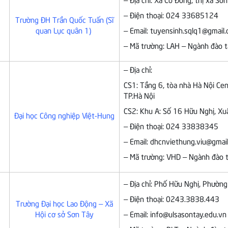
– Địa chỉ: Xã Cổ Đông, thị xã Sơ
– Điện thoại: 024 33685124
Trường ĐH Trần Quốc Tuấn (Sĩ
quan Lục quân 1)
– Email: tuyensinh.sqlq1@gmail
– Mã trường: LAH – Ngành đào t
– Địa chỉ:
CS1: Tầng 6, tòa nhà Hà Nội Cen
TP.Hà Nội
CS2: Khu A: Số 16 Hữu Nghị, Xu
Đại học Công nghiệp Việt-Hung
– Điện thoại: 024 33838345
– Email: dhcnviethung.viu@gmai
– Mã trường: VHD – Ngành đào t
– Địa chỉ: Phố Hữu Nghị, Phườn
– Điện thoại: 0243.3838.443
Trường Đại học Lao Động – Xã
Hội cơ sở Sơn Tây
– Email: info@ulsasontay.edu.vn