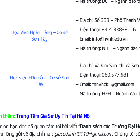
– Mã trường: DLT – Ngành đào tạo
– Địa chỉ: Số 338 – Phố Thanh V
– Điện thoại: 84-4-33838116
Học Viện Ngân Hàng – Cơ sở
Sơn Tây
– Email: info@hvnh.edu.vn
– Mã trường: NHH – Ngành đào tạ
– Địa chỉ: xã Kim Sơn, thị xã Sơn
– Điện thoại: 069.577.681
Học viện Hậu cần – Cơ sở Sơn
Tây
– Email: tshvhcb1@gmail.com
– Mã trường: HEH – Ngành đào t
m thêm:
Trung Tâm Gia Sư Uy Tín Tại Hà Nội
m ơn bạn đọc đã quan tâm tới bài viết
“Danh sách các Trường Đại Họ
ui lòng gửi về địa chỉ mail:
giasudantri9119@gmail.com
. Chúng tôi s