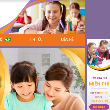
MỚI
TIN TỨC
LIÊN HỆ
Next