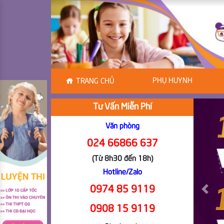
PHỤ HUYNH
TRANG CHỦ
Tư Vấn Miễn Phí
Văn phòng
024 66866 637
(Từ 8h30 đến 18h)
Hotline/Zalo
0974 85 9119
Previ
0908 15 9119