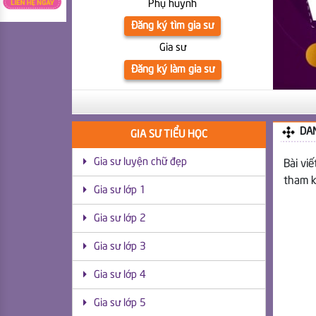
Phụ huynh
Đăng ký tìm gia sư
Gia sư
Đăng ký làm gia sư
11
DA
GIA SƯ TIỂU HỌC
Gia sư luyện chữ đẹp
Bài viế
tham k
Gia sư lớp 1
Gia sư lớp 2
Gia sư lớp 3
Gia sư lớp 4
Gia sư lớp 5