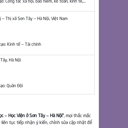
: Công tác xã hội, bảo hiểm, kế toán, kinh tế,…
ị – Thị xã Sơn Tây – Hà Nội, Việt Nam
o: Kinh tế – Tài chính
 Tây, Hà Nội
ạo: Quân Đội
c – Học Viện ở Sơn Tây – Hà Nội”
, mọi thắc mắc
ẽ liên tục tiếp nhận ý kiến, chỉnh sửa cập nhật để