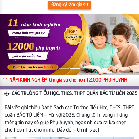
Đăng ký làm gia sư
11 NĂM KINH NGHIỆM tìm gia sư cho hơn 12.000 PHỤ HUYNH
CÁC TRƯỜNG TIỂU HỌC, THCS, THPT QUẬN BẮC TỪ LIÊM 2025
Bài viết giới thiệu Danh Sách các Trường Tiểu Học, THCS, THPT
quận BẮC TỪ LIÊM – Hà Nội 2025. Chúng tôi hi vọng những
thông tin này sẽ giúp Phụ huynh, học sinh đưa ra lựa chọn
phù hợp nhất cho mình. [Đầy đủ – Chính xác]