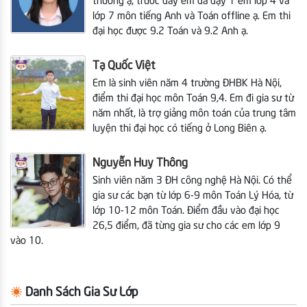
thương ạ, trước đây em đã dạy 1 em lớp 4 và
lớp 7 môn tiếng Anh và Toán offline ạ. Em thi
đại học được 9.2 Toán và 9.2 Anh ạ.
Tạ Quốc Việt
Em là sinh viên năm 4 trường ĐHBK Hà Nội,
điểm thi đại học môn Toán 9,4. Em đi gia sư từ
năm nhất, là trợ giảng môn toán của trung tâm
luyện thi đại học có tiếng ở Long Biên ạ.
Nguyễn Huy Thông
Sinh viên năm 3 ĐH công nghệ Hà Nội. Có thể
gia sư các bạn từ lớp 6-9 môn Toán Lý Hóa, từ
lớp 10-12 môn Toán. Điểm đầu vào đại học
26,5 điểm, đã từng gia sư cho các em lớp 9
vào 10.
Danh Sách Gia Sư Lớp