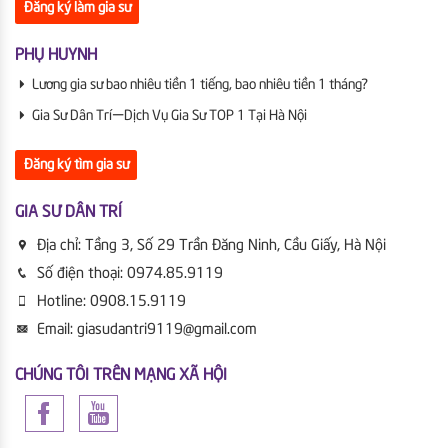
Đăng ký làm gia sư
PHỤ HUYNH
Lương gia sư bao nhiêu tiền 1 tiếng, bao nhiêu tiền 1 tháng?
Gia Sư Dân Trí | Dịch Vụ Gia Sư TOP 1 Tại Hà Nội
Đăng ký tìm gia sư
GIA SƯ DÂN TRÍ
Địa chỉ:
Tầng 3, Số 29 Trần Đăng Ninh, Cầu Giấy, Hà Nội
Số điện thoại:
0974.85.9119
Hotline:
0908.15.9119
Email:
giasudantri9119@gmail.com
CHÚNG TÔI TRÊN MẠNG XÃ HỘI