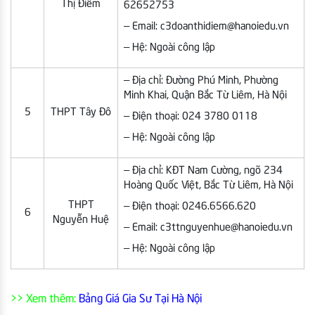
Thị Điểm
62652753
– Email: c3doanthidiem@hanoiedu.vn
– Hệ: Ngoài công lập
– Địa chỉ: Đường Phú Minh, Phường
Minh Khai, Quận Bắc Từ Liêm, Hà Nội
5
THPT Tây Đô
– Điện thoại: 024 3780 0118
– Hệ: Ngoài công lập
– Địa chỉ: KĐT Nam Cường, ngõ 234
Hoàng Quốc Việt, Bắc Từ Liêm, Hà Nội
THPT
– Điện thoại: 0246.6566.620
6
Nguyễn Huệ
– Email: c3ttnguyenhue@hanoiedu.vn​
– Hệ: Ngoài công lập
>> Xem thêm:
Bảng Giá Gia Sư Tại Hà Nội