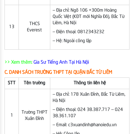
– Địa chỉ: Ngõ 106 +300m Hoàng
Quốc Việt (KĐT mới Nghĩa Đô), Bắc Từ
Liêm, Hà Nội
THCS
13
Everest
– Điện thoại: 0812343232
– Hệ: Ngoài công lập
>> Xem thêm:
Gia Sư Tiếng Anh Tại Hà Nội
C. DANH SÁCH TRƯỜNG THPT TẠI QUẬN BẮC TỪ LIÊM
STT
Tên trường
Thông tin liên hệ
– Địa chỉ: 178 Xuân Đỉnh, Bắc Từ Liêm,
Hà Nội
– Điện thoại: 024 38.387.717 – 024
Trường THPT
1
38.361.107
Xuân Đỉnh
– Email: c3xuandinh@hanoiedu.vn
– Hệ: Công lập