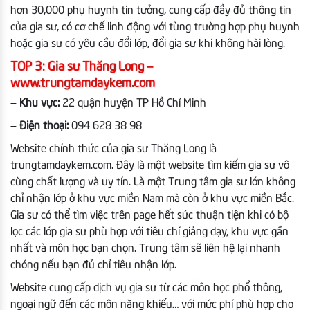
hơn 30,000 phụ huynh tin tưởng, cung cấp đầy đủ thông tin
của gia sư, có cơ chế linh động với từng trường hợp phụ huynh
hoặc gia sư có yêu cầu đổi lớp, đổi gia sư khi không hài lòng.
TOP 3: Gia sư Thăng Long –
www.trungtamdaykem.com
– Khu vực:
22 quận huyện TP Hồ Chí Minh
– Điện thoại:
094 628 38 98
Website chính thức của gia sư Thăng Long là
trungtamdaykem.com. Đây là một website tìm kiếm gia sư vô
cùng chất lượng và uy tín. Là một Trung tâm gia sư lớn không
chỉ nhận lớp ở khu vực miền Nam mà còn ở khu vực miền Bắc.
Gia sư có thể tìm việc trên page hết sức thuận tiện khi có bộ
lọc các lớp gia sư phù hợp với tiêu chí giảng dạy, khu vực gần
nhất và môn học bạn chọn. Trung tâm sẽ liên hệ lại nhanh
chóng nếu bạn đủ chỉ tiêu nhận lớp.
Website cung cấp dịch vụ gia sư từ các môn học phổ thông,
ngoại ngữ đến các môn năng khiếu… với mức phí phù hợp cho