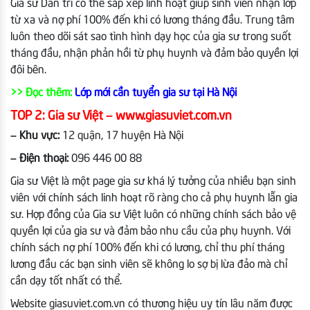
Gia sư Dân trí có thể sắp xếp linh hoạt giúp sinh viên nhận lớp
từ xa và nợ phí 100% đến khi có lương tháng đầu. Trung tâm
luôn theo dõi sát sao tình hình dạy học của gia sư trong suốt
tháng đầu, nhận phản hồi từ phụ huynh và đảm bảo quyền lợi
đôi bên.
>> Đọc thêm:
Lớp mới cần tuyển gia sư tại Hà Nội
TOP 2: Gia sư Việt – www.giasuviet.com.vn
– Khu vực:
12 quận, 17 huyện Hà Nội
– Điện thoại:
096 446 00 88
Gia sư Việt là một page gia sư khá lý tưởng của nhiều bạn sinh
viên với chính sách linh hoạt rõ ràng cho cả phụ huynh lẫn gia
sư. Hợp đồng của Gia sư Việt luôn có những chính sách bảo vệ
quyền lợi của gia sư và đảm bảo nhu cầu của phụ huynh. Với
chính sách nợ phí 100% đến khi có lương, chỉ thu phí tháng
lương đầu các bạn sinh viên sẽ không lo sợ bị lừa đảo mà chỉ
cần dạy tốt nhất có thể.
Website giasuviet.com.vn có thương hiệu uy tín lâu năm được