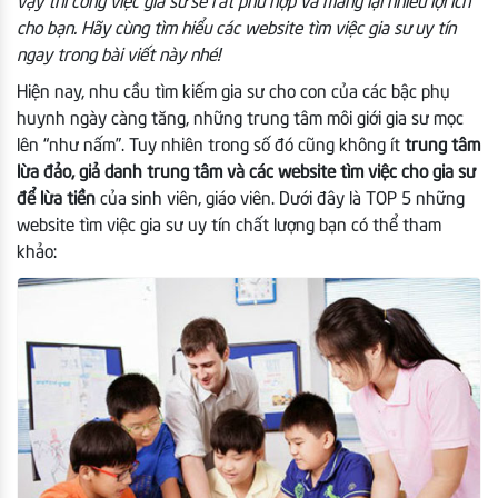
vậy thì công việc gia sư sẽ rất phù hợp và mang lại nhiều lợi ích
cho bạn. Hãy cùng tìm hiểu các website tìm việc gia sư uy tín
ngay trong bài viết này nhé!
Hiện nay, nhu cầu tìm kiếm gia sư cho con của các bậc phụ
huynh ngày càng tăng, những trung tâm môi giới gia sư mọc
lên “như nấm”. Tuy nhiên trong số đó cũng không ít
trung tâm
lừa đảo, giả danh trung tâm và các website tìm việc cho gia sư
để lừa tiền
của sinh viên, giáo viên. Dưới đây là TOP 5 những
website tìm việc gia sư uy tín chất lượng bạn có thể tham
khảo: