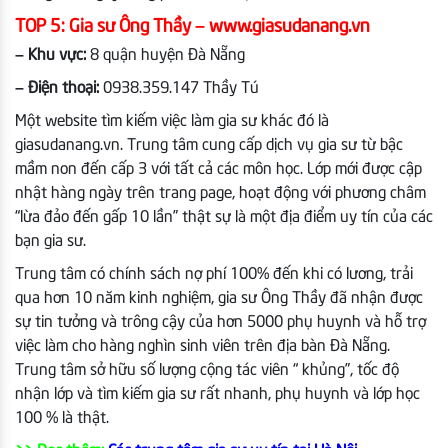
TOP 5: Gia sư Ông Thầy – www.giasudanang.vn
– Khu vực:
8 quận huyện Đà Nẵng
– Điện thoại:
0938.359.147 Thầy Tú
Một website tìm kiếm việc làm gia sư khác đó là
giasudanang.vn. Trung tâm cung cấp dịch vụ gia sư từ bậc
mầm non đến cấp 3 với tất cả các môn học. Lớp mới được cập
nhật hàng ngày trên trang page, hoạt động với phương châm
“lừa đảo đến gấp 10 lần” thật sự là một địa điểm uy tín của các
bạn gia sư.
Trung tâm có chính sách nợ phí 100% đến khi có lương, trải
qua hơn 10 năm kinh nghiệm, gia sư Ông Thầy đã nhận được
sự tin tưởng và trông cậy của hơn 5000 phụ huynh và hỗ trợ
việc làm cho hàng nghìn sinh viên trên địa bàn Đà Nẵng.
Trung tâm sở hữu số lượng cộng tác viên “ khủng”, tốc độ
nhận lớp và tìm kiếm gia sư rất nhanh, phụ huynh và lớp học
100 % là thật.