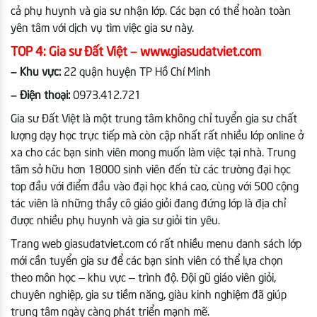
cả phụ huynh và gia sư nhận lớp. Các bạn có thể hoàn toàn
yên tâm với dịch vụ tìm việc gia sư này.
TOP 4: Gia sư Đất Việt – www.giasudatviet.com
– Khu vực:
22 quận huyện TP Hồ Chí Minh
– Điện thoại:
0973.412.721
Gia sư Đất Việt là một trung tâm không chỉ tuyển gia sư chất
lượng dạy học trực tiếp mà còn cập nhất rất nhiều lớp online ở
xa cho các bạn sinh viên mong muốn làm việc tại nhà.
Trung
tâm sở hữu hơn 18000 sinh viên đến từ các trường đại học
top đầu với điểm đầu vào đại học khá cao, cùng với 500 cộng
tác viên là những thầy cô giáo giỏi đang đứng lớp là địa chỉ
được nhiều phụ huynh và gia sư giỏi tin yêu.
Trang web giasudatviet.com có rất nhiều menu danh sách lớp
mới cần tuyển gia sư để các bạn sinh viên có thể lựa chọn
theo môn học – khu vực – trình độ. Đội gũ giáo viên giỏi,
chuyên nghiệp, gia sư tiềm năng, giàu kinh nghiệm đã giúp
trung tâm ngày càng phát triển mạnh mẽ.