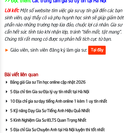
>> Đọc thêm:
Các trung tâm gia sư uy tín tại Hà Nội
Lời kết:
Một số website tìm việc gia sư uy tín gửi đến các bạn
sinh viên, quý thầy cô và phụ huynh học sinh sẽ giúp giảm bớt
phần nào những trường hợp lừa đảo, chuộc lợi cá nhân. Gia sư
cần hết sức tỉnh táo khi nhận lớp, tránh “tiền mất, tật mang”.
Chúng tôi rất mong có được sự phản hồi tích cực từ bạn.
►
Giáo viên, sinh viên đăng ký làm gia sư:
Tại đây
Bài viết liên quan
Bảng giá Gia sư Tin học online cập nhật 2026
5 Địa chỉ tìm Gia sư Địa lý uy tín nhất tại Hà Nội
10 Địa chỉ gia sư dạy tiếng Anh online 1 kèm 1 uy tín nhất
5 Kỹ năng Dạy Gia Sư Tiếng Anh Hiệu Quả Nhất
5 Kinh Nghiệm Gia Sư IELTS Quan Trọng Nhất
5 Địa chỉ Gia Sư Chuyên Anh tại Hà Nội luyện thi tốt nhất