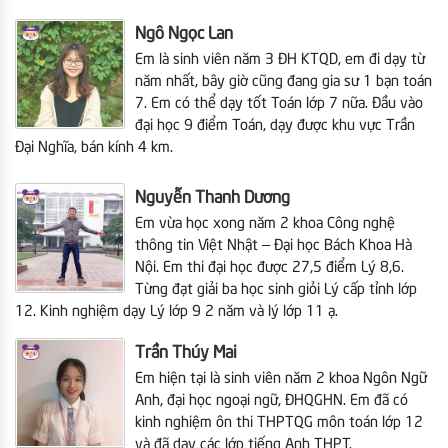
Ngô Ngọc Lan
Em là sinh viên năm 3 ĐH KTQD, em đi dạy từ
năm nhất, bây giờ cũng đang gia sư 1 bạn toán
7. Em có thể dạy tốt Toán lớp 7 nữa. Đầu vào
đại học 9 điểm Toán, dạy được khu vực Trần
Đại Nghĩa, bán kính 4 km.
Nguyễn Thanh Dương
Em vừa học xong năm 2 khoa Công nghệ
thông tin Việt Nhật – Đại học Bách Khoa Hà
Nội.
Em thi đại học được 27,5 điểm Lý 8,6.
Từng đạt giải ba học sinh giỏi Lý cấp tỉnh lớp
12. Kinh nghiệm dạy Lý lớp 9 2 năm và lý lớp 11 ạ.
Trần Thúy Mai
Em hiện tại là sinh viên năm 2 khoa Ngôn Ngữ
Anh, đại học ngoại ngữ, ĐHQGHN. Em đã có
kinh nghiệm ôn thi THPTQG môn toán lớp 12
và đã dạy các lớp tiếng Anh THPT.