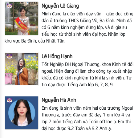
Nguyễn Lê Giang
Mình đang là giáo viên dạy văn – giáo dục công
dân ở trường THCS Giảng Võ, Ba Đình. Mình đã
có 6 năm kinh nghiệm đứng lớp, và đi gia sư
tiểu học từ thời sinh viên đại học. Nhận lớp
khu vực Ba Đình, cầu Nhật Tân.
Lê Hồng Hạnh
Tốt Nghiệp ĐH Ngoại Thương, khoa Kinh tế đối
ngoại. Hiện đang đi làm cho công ty xuất nhập
khẩu, đã có kinh nghiệm từ khi là sinh viên. Tự
tin dạy được Tiếng Anh lớp 6, 7, 8, 9.
Nguyễn Hà Anh
Em đang là sinh viên năm hai của trường Ngoại
thương ạ, trước đây em đã dạy 1 em lớp 4 và
lớp 7 môn tiếng Anh và Toán offline ạ. Em thi
đại học được 9.2 Toán và 9.2 Anh ạ.