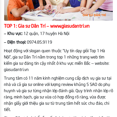
TOP 1: Gia sư Dân Trí – www.giasudantri.vn
– Khu vực:
12 quận, 17 huyện Hà Nội
– Điện thoại:
0974.85.9119
Hoạt động với slogan quen thuộc “Uy tín dạy giỏi Top 1 Hà
Nội”, gia sư Dân Trí nằm trong top 1 những trang web tìm
kiếm gia sư đáng tin cậy nhất ở khu vực miền Bắc – website:
giasudantri.vn
Trung tâm có 11 năm kinh nghiệm cung cấp dịch vụ gia sư tại
nhà và cả gia sư online với lượng review khủng 5 SAO do phụ
huynh và gia sư từng nhận lớp đánh giá. Quy trình nhận lớp rõ
ràng, minh bạch, gia sư vừa có hợp đồng rõ ràng, vừa được
nhận giấy giới thiệu gia sư từ trung tâm hết sức chu đáo, chi
tiết.