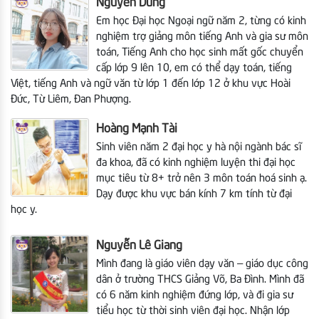
Nguyễn Dung
Em học Đại học Ngoại ngữ năm 2, từng có kinh
nghiệm trợ giảng môn tiếng Anh và gia sư môn
toán, Tiếng Anh cho học sinh mất gốc chuyển
cấp lớp 9 lên 10, em có thể dạy toán, tiếng
Việt, tiếng Anh và ngữ văn từ lớp 1 đến lớp 12
ở khu vực Hoài
Đức, Từ Liêm, Đan Phượng.
Hoàng Mạnh Tài
Sinh viên năm 2 đại học y hà nội ngành bác sĩ
đa khoa, đã có kinh nghiệm luyện thi đại học
mục tiêu từ 8+ trở nên 3 môn toán hoá sinh ạ.
Dạy được khu vực bán kính 7 km tính từ đại
học y.
Nguyễn Lê Giang
Mình đang là giáo viên dạy văn – giáo dục công
dân ở trường THCS Giảng Võ, Ba Đình. Mình đã
có 6 năm kinh nghiệm đứng lớp, và đi gia sư
tiểu học từ thời sinh viên đại học. Nhận lớp