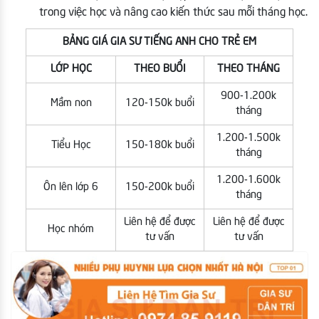
trong việc học và nâng cao kiến thức sau mỗi tháng học.
BẢNG GIÁ GIA SƯ TIẾNG ANH CHO TRẺ EM
LỚP HỌC
THEO BUỔI
THEO THÁNG
900-1.200k
Mầm non
120-150k buổi
tháng
1.200-1.500k
Tiểu Học
150-180k buổi
tháng
1.200-1.600k
Ôn lên lớp 6
150-200k buổi
tháng
Liên hệ để được
Liên hệ để được
Học nhóm
tư vấn
tư vấn