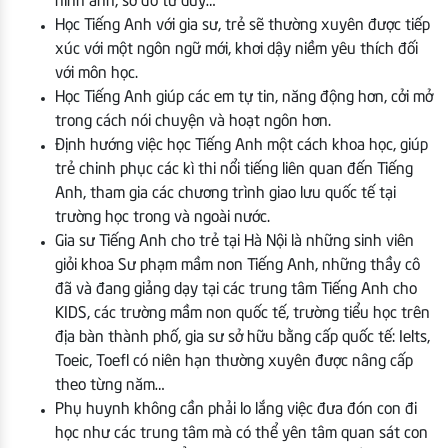
hình ảnh, sơ đồ tư duy…
Học Tiếng Anh với gia sư, trẻ sẽ thường xuyên được tiếp
xúc với một ngôn ngữ mới, khơi dậy niềm yêu thích đối
với môn học.
Học Tiếng Anh giúp các em tự tin, năng động hơn, cởi mở
trong cách nói chuyện và hoạt ngôn hơn.
Định hướng việc học Tiếng Anh một cách khoa học, giúp
trẻ chinh phục các kì thi nổi tiếng liên quan đến Tiếng
Anh, tham gia các chương trình giao lưu quốc tế tại
trường học trong và ngoài nước.
Gia sư Tiếng Anh cho trẻ tại Hà Nội là những sinh viên
giỏi khoa Sư phạm mầm non Tiếng Anh, những thầy cô
đã và đang giảng dạy tại các trung tâm Tiếng Anh cho
KIDS, các trường mầm non quốc tế, trường tiểu học trên
địa bàn thành phố, gia sư sở hữu bằng cấp quốc tế: Ielts,
Toeic, Toefl có niên hạn thường xuyên được nâng cấp
theo từng năm…
Phụ huynh không cần phải lo lắng việc đưa đón con đi
học như các trung tâm mà có thể yên tâm quan sát con