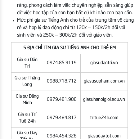
ràng, phong cách làm việc chuyên nghiệp, sẵn sàng giúp
đỡ việc học tập của con bạn bất cứ khi nào con bạn cần.
Mức phí gia sư Tiếng Anh cho trẻ của trung tâm vô cùng
rẻ và hợp lý dao động chỉ từ 120k – 150k/2h đối với
sinh viên và 250k – 300k/2h đối với giáo viên.
5 ĐỊA CHỈ TÌM GIA SƯ TIẾNG ANH CHO TRẺ EM
Gia sư Dân
0974.85.9119
giasudantri.vn
Trí
Gia sư Thăng
0988.718.712
giasusupham.com.vn
Long
Gia sư Đăng
0979.481.988
giasuhanoigioi.edu.vn
Minh
Gia sư Trí
0979.484.817
tritue24h.com
Tuệ 24h
Gia sư Dạy
0984.454.328
giasudaytot.com