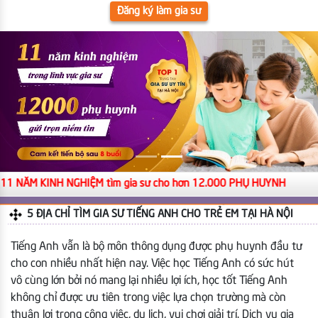
Đăng ký làm gia sư
11 NĂM KINH NGHIỆM tìm gia sư cho hơn 12.000 PHỤ HUYNH
5 ĐỊA CHỈ TÌM GIA SƯ TIẾNG ANH CHO TRẺ EM TẠI HÀ NỘI
Tiếng Anh vẫn là bộ môn thông dụng được phụ huynh đầu tư
cho con nhiều nhất hiện nay. Việc học Tiếng Anh có sức hút
vô cùng lớn bởi nó mang lại nhiều lợi ích, học tốt Tiếng Anh
không chỉ được ưu tiên trong việc lựa chọn trường mà còn
thuận lợi trong công việc, du lịch, vui chơi giải trí. Dịch vụ gia