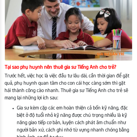
Tại sao phụ huynh nên thuê gia sư Tiếng Anh cho trẻ?
Trước hết, việc học là việc đầu tư lâu dài, cần thời gian để gặt
quả, phụ huynh quan tâm cho con cái học càng sớm thì gặt
hái thành công cào nhanh. Thuê gia sư Tiếng Anh cho trẻ sẽ
mang lại những lợi ích sau:
Gia sư kèm cặp các em hoàn thiện cả bốn kỹ năng, đặc
biệt ở độ tuổi nhỏ kỹ năng được chú trọng nhiều là kỹ
năng giao tiếp cơ bản, luyện cách phát âm chuẩn như
người bản xứ, cách ghi nhớ từ vựng nhanh chóng bằng