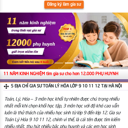
Đăng ký làm gia sư
11 NĂM KINH NGHIỆM tìm gia sư cho hơn 12.000 PHỤ HUYNH
5 ĐỊA CHỈ GIA SƯ TOÁN LÝ HÓA LỚP 9 10 11 12 TẠI HÀ NỘI
Toán, Lý, Hóa – 3 môn học khối tự nhiên được chú trọng nhiều
nhất mỗi khi chọn khối học tập, 3 môn học với độ khó cao vẫn
luôn là thử thách của nhiều học sinh từ lớp 9 đến lớp 12. Gia sư
Toán Lý Hóa 9 10 11 12, chính vì thế, là cái tên được tìm kiếm
nhiều nhất, thu hút nhiều bậc phụ huynh và các em học sinh