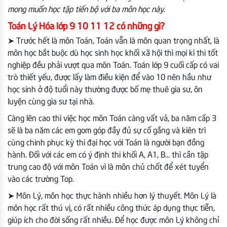
mong muốn học tập tiến bộ với ba môn học này.
Toán Lý Hóa lớp 9 10 11 12 có những gì?
➤ Trước hết là môn Toán, Toán vẫn là môn quan trọng nhất, là
môn học bắt buộc dù học sinh học khối xã hội thì mọi kì thi tốt
nghiệp đều phải vượt qua môn Toán. Toán lớp 9 cuối cấp có vai
trò thiết yếu, được lấy làm điều kiện để vào 10 nên hầu như
học sinh ở độ tuổi này thường được bố mẹ thuê gia sư, ôn
luyện cùng gia sư tại nhà.
Càng lên cao thì việc học môn Toán càng vất vả, ba năm cấp 3
sẽ là ba năm các em gom góp đầy đủ sự cố gắng và kiên trì
cùng chinh phục kỳ thi đại học với Toán là người bạn đồng
hành. Đối với các em có ý định thi khối A, A1, B… thì cần tập
trung cao độ với môn Toán vì là môn chủ chốt để xét tuyển
vào các trường Top.
➤ Môn Lý, môn học thực hành nhiều hơn lý thuyết. Môn Lý là
môn học rất thú vị, có rất nhiều công thức áp dụng thực tiễn,
giúp ích cho đời sống rất nhiều. Để học được môn Lý không chỉ