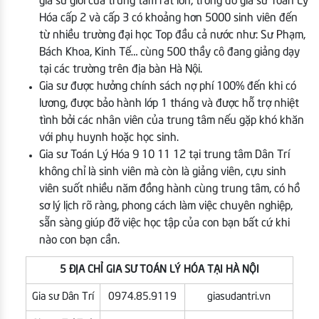
gia sư giỏi của trung tâm rất lớn, trong đó gia sư Toán Lý
Hóa cấp 2 và cấp 3 có khoảng hơn 5000 sinh viên đến
từ nhiều trường đại học Top đầu cả nước như: Sư Phạm,
Bách Khoa, Kinh Tế… cùng 500 thầy cô đang giảng dạy
tại các trường trên địa bàn Hà Nội.
Gia sư được hưởng chính sách nợ phí 100% đến khi có
lương, được bảo hành lớp 1 tháng và được hỗ trợ nhiệt
tình bởi các nhân viên của trung tâm nếu gặp khó khăn
với phụ huynh hoặc học sinh.
Gia sư Toán Lý Hóa 9 10 11 12 tại trung tâm Dân Trí
không chỉ là sinh viên mà còn là giảng viên, cựu sinh
viên suốt nhiều năm đồng hành cùng trung tâm, có hồ
sơ lý lịch rõ ràng, phong cách làm việc chuyên nghiệp,
sẵn sàng giúp đỡ việc học tập của con bạn bất cứ khi
nào con bạn cần.
5 ĐỊA CHỈ GIA SƯ TOÁN LÝ HÓA TẠI HÀ NỘI
Gia sư Dân Trí
0974.85.9119
giasudantri.vn