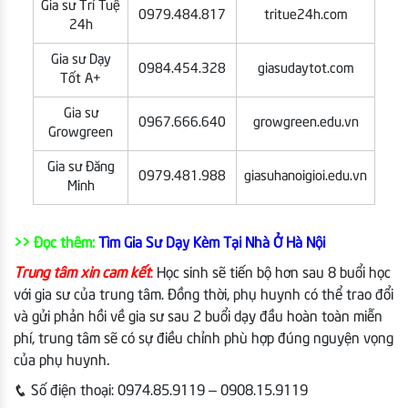
Gia sư Trí Tuệ
0979.484.817
tritue24h.com
24h
Gia sư Dạy
0984.454.328
giasudaytot.com
Tốt A+
Gia sư
0967.666.640
growgreen.edu.vn
Growgreen
Gia sư Đăng
0979.481.988
giasuhanoigioi.edu.vn
Minh
>> Đọc thêm:
Tìm Gia Sư Dạy Kèm Tại Nhà Ở Hà Nội
Trung tâm xin cam kết
:
Học sinh sẽ tiến bộ hơn sau 8 buổi học
với gia sư của trung tâm. Đồng thời, phụ huynh có thể trao đổi
và gửi phản hồi về gia sư sau 2 buổi dạy đầu hoàn toàn miễn
phí, trung tâm sẽ có sự điều chỉnh phù hợp đúng nguyện vọng
của phụ huynh
.
Số điện thoại:
0974.85.9119 – 0908.15.9119