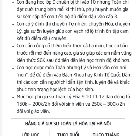
Con đang học lớp 9 chuẩn bị thi vào 10 nhưng Toán chỉ
đạt dưới trung bình mỗi kì thi thử, phụ huynh muốn gia
sư kèm cặp để con tiến bộ đủ điểm đậu vào cấp 3.
Con có ý định thi chuyên Tự nhiên, chuyên Hóa, chuyên
Lý, gia sư ôn luyện giúp con vạch rõ lộ trình ôn tập cam
kết đủ điểm đậu chuyên.
Con cần củng cố thêm kiến thức cả ba môn, học cơ bản
trước rồi mới đến nâng cao, gia sư giúp các em nắm vững
kiến thức SGK sau đó tiến dần lên học trình độ khó hơn.
Con học được môn Toán nhưng Lý và Hóa vẫn còn hơi
“non”, để đủ điểm vào Bách Khoa hay Kinh Tế Quốc Dân
thì các con cần người chỉ dẫn tận tình, luyện đề và khắc
phục tình trạng học lệch của học sinh.
Mức học phí gia sư Toán Lý Hóa 9 10 11 12 dao động từ
150k – 200k/2h đối với sinh viên và 250k – 300k/2h
đối với giáo viên.
BẢNG GIÁ GIA SƯ TOÁN LÝ HÓA TẠI HÀ NỘI
LỚP HỌC
THEO BUỔI
THEO THÁNG