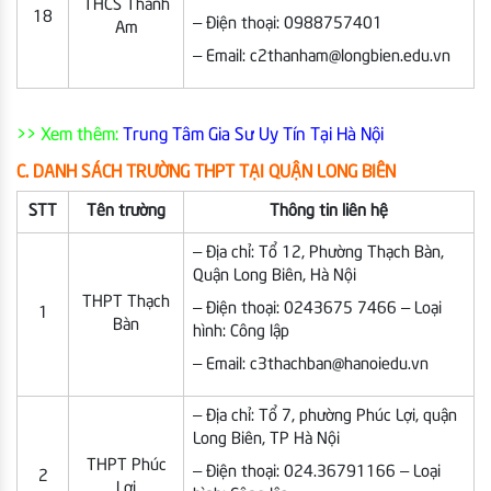
THCS Thanh
18
– Điện thoại: 0988757401
Am
– Email: c2thanham@longbien.edu.vn
>> Xem thêm:
Trung Tâm Gia Sư Uy Tín Tại Hà Nội
C. DANH SÁCH TRƯỜNG THPT TẠI QUẬN LONG BIÊN
STT
Tên trường
Thông tin liên hệ
– Địa chỉ: Tổ 12, Phường Thạch Bàn,
Quận Long Biên, Hà Nội
THPT Thạch
– Điện thoại: 0243675 7466 – Loại
1
Bàn
hình: Công lập
– Email: c3thachban@hanoiedu.vn
– Địa chỉ: Tổ 7, phường Phúc Lợi, quận
Long Biên, TP Hà Nội
THPT Phúc
– Điện thoại: 024.36791166 – Loại
2
Lợi