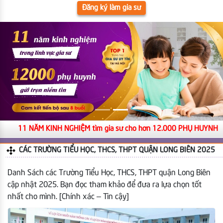
Đăng ký làm gia sư
11 NĂM KINH NGHIỆM tìm gia sư cho hơn 12.000 PHỤ HUYNH
CÁC TRƯỜNG TIỂU HỌC, THCS, THPT QUẬN LONG BIÊN 2025
Danh Sách các Trường Tiểu Học, THCS, THPT quận Long Biên
cập nhật 2025. Bạn đọc tham khảo để đưa ra lựa chọn tốt
nhất cho mình. [Chính xác – Tin cậy]