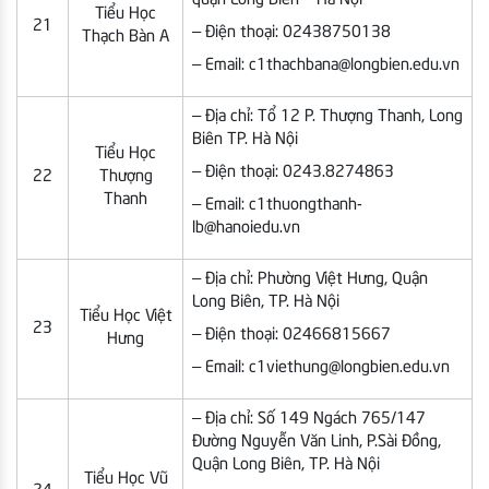
Tiểu Học
21
– Điện thoại: 02438750138
Thạch Bàn A
– Email: c1thachbana@longbien.edu.vn
– Địa chỉ: Tổ 12 P. Thượng Thanh, Long
Biên TP. Hà Nội
Tiểu Học
– Điện thoại: 0243.8274863
22
Thượng
Thanh
– Email: c1thuongthanh-
lb@hanoiedu.vn
– Địa chỉ: Phường Việt Hưng, Quận
Long Biên, TP. Hà Nội
Tiểu Học Việt
23
– Điện thoại: 02466815667
Hưng
– Email: c1viethung@longbien.edu.vn
– Địa chỉ: Số 149 Ngách 765/147
Đường Nguyễn Văn Linh, P.Sài Đồng,
Quận Long Biên, TP. Hà Nội
Tiểu Học Vũ