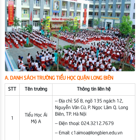
A. DANH SÁCH TRƯỜNG TIỂU HỌC QUẬN LONG BIÊN
STT
Tên trường
Thông tin liên hệ
– Địa chỉ: Số 8, ngõ 135 ngách 12,
Nguyễn Văn Cừ, P. Ngọc Lâm Q. Long
Biên, TP. Hà Nội
Tiểu Học Ái
1
Mộ A
– Điện thoại: 024.3212.7679
– Email: c1aimoa@longbien.edu.vn