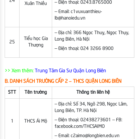
24
– Điện thoại: 0243.8765000
Xuân Thiều
– Email: c1vuxuanthieu-
lb@hanoiedu.vn
– Địa chỉ: 366 Ngọc Thuỵ, Ngọc Thụy,
Tiểu học Gia
Long Biên, Hà Nội
25
Thượng
– Điện thoại: 024 3266 8900
>> Xem thêm:
Trung Tâm Gia Sư Quận Long Biên
B. DANH SÁCH TRƯỜNG CẤP 2 – THCS QUẬN LONG BIÊN
STT
Tên trường
Thông tin liên hệ
– Địa chỉ: Số 34, Ngõ 298, Ngọc Lâm,
Long Biên, TP. Hà Nội
– Điện thoại: 02438273601 – FB:
1
THCS Ái Mộ
facebook.com/THCSAIMO
– Email: c2aimo@longbien.edu.vn