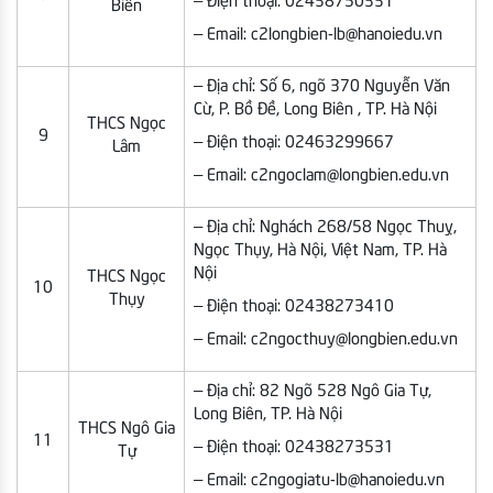
– Điện thoại: 02438750331
Biên
– Email: c2longbien-lb@hanoiedu.vn
– Địa chỉ: Số 6, ngõ 370 Nguyễn Văn
Cừ, P. Bồ Đề, Long Biên , TP. Hà Nội
THCS Ngọc
9
– Điện thoại: 02463299667
Lâm
– Email: c2ngoclam@longbien.edu.vn
– Địa chỉ: Nghách 268/58 Ngọc Thuỵ,
Ngọc Thụy, Hà Nội, Việt Nam, TP. Hà
Nội
THCS Ngọc
10
Thụy
– Điện thoại: 02438273410
– Email: c2ngocthuy@longbien.edu.vn
– Địa chỉ: 82 Ngõ 528 Ngô Gia Tự,
Long Biên, TP. Hà Nội
THCS Ngô Gia
11
– Điện thoại: 02438273531
Tự
– Email: c2ngogiatu-lb@hanoiedu.vn