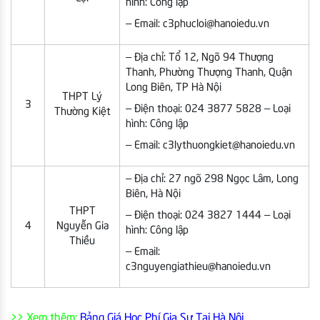
hình: Công lập
– Email: c3phucloi@hanoiedu.vn
– Địa chỉ: Tổ 12, Ngõ 94 Thượng
Thanh, Phường Thượng Thanh, Quận
Long Biên, TP Hà Nội
THPT Lý
3
– Điện thoại: 024 3877 5828 – Loại
Thường Kiệt
hình: Công lập
– Email: c3lythuongkiet@hanoiedu.vn
– Địa chỉ: 27 ngõ 298 Ngọc Lâm, Long
Biên, Hà Nội
THPT
– Điện thoại: 024 3827 1444 – Loại
4
Nguyễn Gia
hình: Công lập
Thiều
– Email:
c3nguyengiathieu@hanoiedu.vn
>> Xem thêm:
Bảng Giá Học Phí Gia Sư Tại Hà Nội