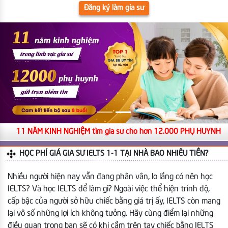
Đăng ký làm gia sư
11 NĂM KINH NGHIỆM tìm gia sư cho hơn 12.000 PHỤ HUYNH
HỌC PHÍ GIÁ GIA SƯ IELTS 1-1 TẠI NHÀ BAO NHIÊU TIỀN?
Nhiều người hiện nay vẫn đang phân vân, lo lắng có nên học
IELTS? Và học IELTS để làm gì? Ngoài việc thể hiện trình độ,
cấp bậc của người sở hữu chiếc bằng giá trị ấy, IELTS còn mang
lại vô số những lợi ích không tưởng. Hãy cùng điểm lại những
điều quan trọng bạn sẽ có khi cầm trên tay chiếc bằng IELTS