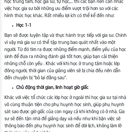
học trung tâm, học gia sư, tự học,… thì các bạn nên cân nhắc
việc học gia sư bởi những ưu điểm vượt trội hơn so với các
hình thức học khác. Rất nhiều lợi ích có thể kể đến như:
Học 1-1
Bạn sẽ được luyện tập và thực hành trực tiếp với gia sư. Chính
vì vậy mà gia sư có thể tập trung bao quát nhất vào một
người. Từ đó tìm ra được những điểm mạnh, điểm yếu của học
sinh để đưa ra những đánh giá tốt hơn, giúp bạn cải thiện
những chỗ còn yếu . Khác với khi học ở trung tâm hoặc lớp
đông người, thời gian của giảng viên sẽ bị chia đều nên dẫn
đến chuyện bị “bỏ lại đằng sau”.
Chủ động thời gian, linh hoạt giờ giấc
Khác với việc tổ chức các lớp học ở ngoài thì học gia sư tại nhà
vô cùng thuận tiện cho phụ huynh học sinh, giúp phụ huynh
sát sao được giờ giấc của con ngay cả khi không có ở nhà. Gia
sư sẽ đến tận nhà để giảng dạy và nếu như khi bận việc sẽ
thông báo đến phụ huynh học sinh để dời lịch, không làm lỡ