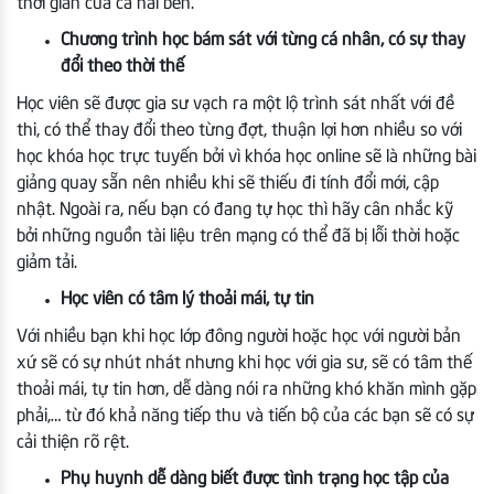
thời gian của cả hai bên.
Chương trình học bám sát với từng cá nhân, có sự thay
đổi theo thời thế
Học viên sẽ được gia sư vạch ra một lộ trình sát nhất với đề
thi, có thể thay đổi theo từng đợt, thuận lợi hơn nhiều so với
học khóa học trực tuyến bởi vì khóa học online sẽ là những bài
giảng quay sẵn nên nhiều khi sẽ thiếu đi tính đổi mới, cập
nhật. Ngoài ra, nếu bạn có đang tự học thì hãy cân nhắc kỹ
bởi những nguồn tài liệu trên mạng có thể đã bị lỗi thời hoặc
giảm tải.
Học viên có tâm lý thoải mái, tự tin
Với nhiều bạn khi học lớp đông người hoặc học với người bản
xứ sẽ có sự nhút nhát nhưng khi học với gia sư, sẽ có tâm thế
thoải mái, tự tin hơn, dễ dàng nói ra những khó khăn mình gặp
phải,… từ đó khả năng tiếp thu và tiến bộ của các bạn sẽ có sự
cải thiện rõ rệt.
Phụ huynh dễ dàng biết được tình trạng học tập của