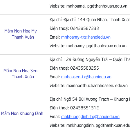
Website: mnhoamai. pgdthanhxuan.edu.vn
Địa chỉ: Địa chỉ: 143 Quan Nhân, Thanh Xuâ
Điện thoại: 02438587333
Mầm Non Hoạ My –
Thanh Xuân
Email:
mnhoamy-tx@hanoiedu.vn
Website: mnhoamy. pgdthanhxuan.edu.vn
Địa chỉ: 129 Đường Nguyễn Trãi – Quận Tha
Điện thoại: 02435583255
Mầm Non Hoa Sen –
Thanh Xuân
Email:
mnhoasen-tx@hanoiedu.vn
Website: mamnonthuchanhhoasen. edu.vn
Địa chỉ: Ngõ 54 Bùi Xương Trạch – Khương 
Điện thoại: 02438551312
Mầm Non Khương Đình
Email:
mnkhuongdinh-tx@hanoiedu.vn
Website: mnkhuongdinh. pgdthanhxuan.edu