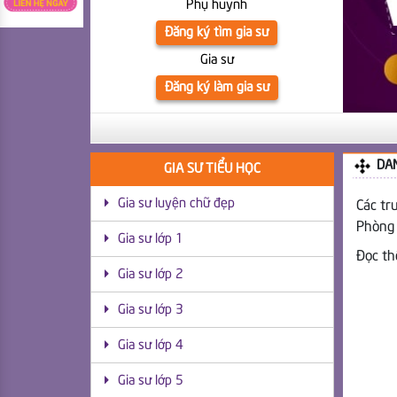
Phụ huynh
Đăng ký tìm gia sư
Gia sư
Đăng ký làm gia sư
1
DA
GIA SƯ TIỂU HỌC
Gia sư luyện chữ đẹp
Các tr
Phòng 
Gia sư lớp 1
Đọc t
Gia sư lớp 2
Gia sư lớp 3
Gia sư lớp 4
Gia sư lớp 5