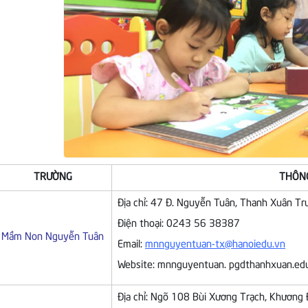
TRƯỜNG
THÔNG
Địa chỉ: 47 Đ. Nguyễn Tuân, Thanh Xuân Tr
Điện thoại: 0243 56 38387
Mầm Non Nguyễn Tuân
Email:
mnnguyentuan-tx@hanoiedu.vn
Website: mnnguyentuan. pgdthanhxuan.ed
Địa chỉ: Ngõ 108 Bùi Xương Trạch, Khương 