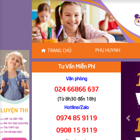
PHỤ HUYNH
TRANG CHỦ
Tư Vấn Miễn Phí
Văn phòng
024 66866 637
(Từ 8h30 đến 18h)
Hotline/Zalo
0974 85 9119
Previ
0908 15 9119