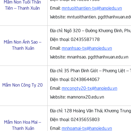
Mầm Non Tuổi Thần
Tiên – Thanh Xuân
Email:
mntuoithantien-tx@hanoiedu.vn
Website: mntuoithantien. pgdthanhxuan.ed
Địa chỉ: Ngõ 320 – Đường Khương Đình, Ph
Điện thoại: 02435587178
Mầm Non Ánh Sao –
Thanh Xuân
Email:
mnanhsao-tx@hanoiedu.vn
Website: mnanhsao. pgdthanhxuan.edu.vn
Địa chỉ: 35 Phan Đình Giót – Phương Liệt –
Điện thoại: 02438644067
Mầm Non Công Ty 20
Email:
mncongty20-tx@hanoiedu.vn
Website: mamnonx20.edu.vn
Địa chỉ: 128 Hoàng Văn Thái, Khương Trung
Điện thoại: 02435655803
Mầm Non Hoa Mai –
Thanh Xuân
Email:
mnhoamai-tx@hanoiedu.vn