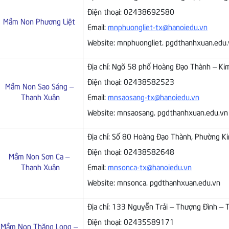
Điện thoại: 02438692580
Mầm Non Phương Liệt
Email:
mnphuongliet-tx@hanoiedu.vn
Website: mnphuongliet. pgdthanhxuan.edu
Địa chỉ: Ngõ 58 phố Hoàng Đạo Thành – Ki
Điện thoại: 02438582523
Mầm Non Sao Sáng –
Thanh Xuân
Email:
mnsaosang-tx@hanoiedu.vn
Website: mnsaosang. pgdthanhxuan.edu.vn
Địa chỉ: Số 80 Hoàng Đạo Thành, Phường K
Điện thoại: 02438582648
Mầm Non Sơn Ca –
Thanh Xuân
Email:
mnsonca-tx@hanoiedu.vn
Website: mnsonca. pgdthanhxuan.edu.vn
Địa chỉ: 133 Nguyễn Trải – Thượng Đình – 
Điện thoại: 02435589171
Mầm Non Thăng Long –