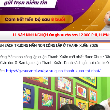
1 NĂM KINH NGHIỆM tìm gia sư cho hơn 12.000 PHỤ HUYNH
NH SÁCH TRƯỜNG MẦM NON CÔNG LẬP Ở THANH XUÂN 2026
ường Mầm non công lập quận Thanh Xuân mới nhất được Gia sư Dân 
Giáo dục & Đào tạo quận Thanh Xuân. Danh sách gồm có các trườn
hêm:
https://giasudantri.vn/gia-su-quan-thanh-xuan-tot-nhat/