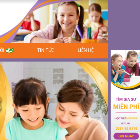
MỚI
TIN TỨC
LIÊN HỆ
Next