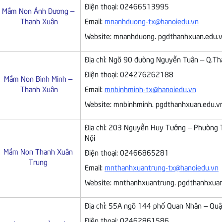
Điện thoại: 02466513995
Mầm Non Ánh Dương –
Thanh Xuân
Email:
mnanhduong-tx@hanoiedu.vn
Website: mnanhduong. pgdthanhxuan.edu.
Địa chỉ: Ngõ 90 đường Nguyễn Tuân – Q.T
Điện thoại: 024276262188
Mầm Non Bình Minh –
Thanh Xuân
Email:
mnbinhminh-tx@hanoiedu.vn
Website: mnbinhminh. pgdthanhxuan.edu.v
Địa chỉ: 203 Nguyễn Huy Tưởng – Phường 
Nội
Mầm Non Thanh Xuân
Điện thoại: 02466865281
Trung
Email:
mnthanhxuantrung-tx@hanoiedu.vn
Website: mnthanhxuantrung. pgdthanhxuan
Địa chỉ: 55A ngõ 144 phố Quan Nhân – Quậ
Điện thoại: 02462861586