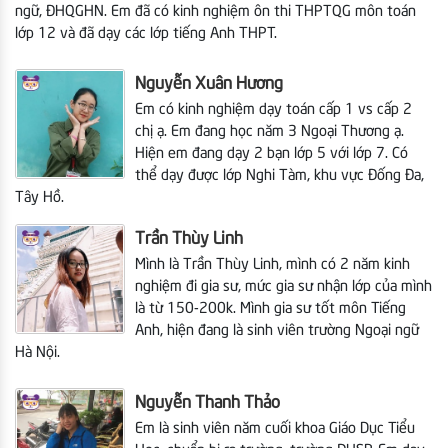
ngữ, ĐHQGHN. Em đã có kinh nghiệm ôn thi THPTQG môn toán
lớp 12 và đã dạy các lớp tiếng Anh THPT.
Nguyễn Xuân Hương
Em có kinh nghiệm dạy toán cấp 1 vs cấp 2
chị ạ. Em đang học năm 3 Ngoại Thương ạ.
Hiện em
đang dạy 2 bạn lớp 5 với lớp 7. Có
thể dạy được lớp Nghi Tàm, khu vực Đống Đa,
Tây Hồ.
Trần Thùy Linh
Mình là Trần Thùy Linh, mình có 2 năm kinh
nghiệm đi gia sư, mức gia sư nhận lớp của mình
là từ 150-200k. Mình gia sư tốt môn Tiếng
Anh, hiện đang là sinh viên trường Ngoại ngữ
Hà Nội.
Nguyễn Thanh Thảo
Em là sinh viên năm cuối khoa Giáo Dục Tiểu