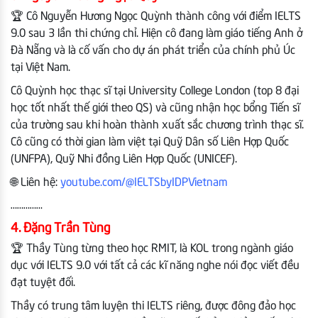
🏆 Cô Nguyễn Hương Ngọc Quỳnh thành công với điểm IELTS
9.0 sau 3 lần thi chứng chỉ. Hiện cô đang làm giáo tiếng Anh ở
Đà Nẵng và là cố vấn cho dự án phát triển của chính phủ Úc
tại Việt Nam.
Cô Quỳnh học thạc sĩ tại University College London (top 8 đại
học tốt nhất thế giới theo QS) và cũng nhận học bổng Tiến sĩ
của trường sau khi hoàn thành xuất sắc chương trình thạc sĩ.
Cô cũng có thời gian làm việt tại Quỹ Dân số Liên Hợp Quốc
(UNFPA), Quỹ Nhi đồng Liên Hợp Quốc (UNICEF).
🌐 Liên hệ:
youtube.com/@IELTSbyIDPVietnam
……………
4. Đặng Trần Tùng
🏆 Thầy Tùng từng theo học RMIT, là KOL trong ngành giáo
dục với IELTS 9.0 với tất cả các kĩ năng nghe nói đọc viết đều
đạt tuyệt đối.
Thầy có trung tâm luyện thi IELTS riêng, được đông đảo học