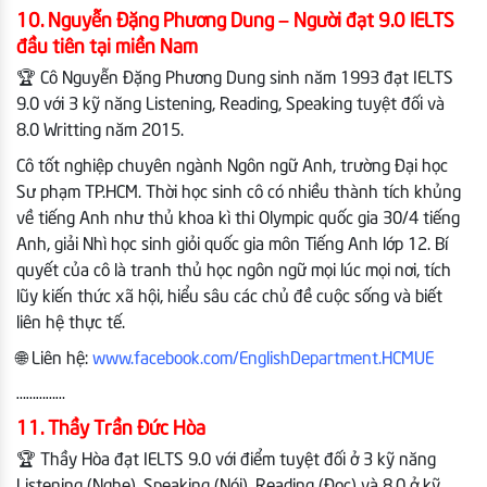
10. Nguyễn Đặng Phương Dung – Người đạt 9.0 IELTS
đầu tiên tại miền Nam
🏆 Cô Nguyễn Đặng Phương Dung sinh năm 1993 đạt IELTS
9.0 với 3 kỹ năng Listening, Reading, Speaking tuyệt đối và
8.0 Writting năm 2015.
Cô tốt nghiệp chuyên ngành Ngôn ngữ Anh, trường Đại học
Sư phạm TP.HCM. Thời học sinh cô có nhiều thành tích khủng
về tiếng Anh như thủ khoa kì thi Olympic quốc gia 30/4 tiếng
Anh, giải Nhì học sinh giỏi quốc gia môn Tiếng Anh lớp 12. Bí
quyết của cô là tranh thủ học ngôn ngữ mọi lúc mọi nơi, tích
lũy kiến thức xã hội, hiểu sâu các chủ đề cuộc sống và biết
liên hệ thực tế.
🌐 Liên hệ:
www.facebook.com/EnglishDepartment.HCMUE
……………
11. Thầy Trần Đức Hòa
🏆 Thầy Hòa đạt IELTS 9.0 với điểm tuyệt đối ở 3 kỹ năng
Listening (Nghe), Speaking (Nói), Reading (Đọc) và 8.0 ở kỹ