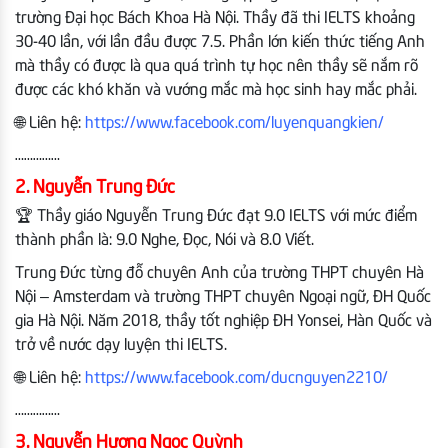
trường Đại học Bách Khoa Hà Nội. Thầy đã thi IELTS khoảng
30-40 lần, với lần đầu được 7.5. Phần lớn kiến thức tiếng Anh
mà thầy có được là qua quá trình tự học nên thầy sẽ nắm rõ
được các khó khăn và vướng mắc mà học sinh hay mắc phải.
🌐 Liên hệ:
https://www.facebook.com/luyenquangkien/
……………
2. Nguyễn Trung Đức
🏆 Thầy giáo Nguyễn Trung Đức đạt 9.0 IELTS với mức điểm
thành phần là: 9.0 Nghe, Đọc, Nói và 8.0 Viết.
Trung Đức từng đỗ chuyên Anh của trường THPT chuyên Hà
Nội – Amsterdam và trường THPT chuyên Ngoại ngữ, ĐH Quốc
gia Hà Nội. Năm 2018, thầy tốt nghiệp ĐH Yonsei, Hàn Quốc và
trở về nước dạy luyện thi IELTS.
🌐 Liên hệ:
https://www.facebook.com/ducnguyen2210/
……………
3. Nguyễn Hương Ngọc Quỳnh