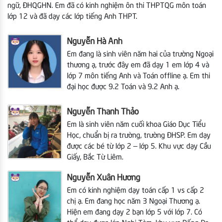
ngữ, ĐHQGHN. Em đã có kinh nghiệm ôn thi THPTQG môn toán
lớp 12 và đã dạy các lớp tiếng Anh THPT.
Nguyễn Hà Anh
Em đang là sinh viên năm hai của trường Ngoại
thương ạ, trước đây em đã dạy 1 em lớp 4 và
lớp 7 môn tiếng Anh và Toán offline ạ. Em thi
đại học được 9.2 Toán và 9.2 Anh ạ.
Nguyễn Thanh Thảo
Em là sinh viên năm cuối khoa Giáo Dục Tiểu
Học, chuẩn bị ra trường, trường ĐHSP.
Em dạy
được các bé từ lớp 2 – lớp 5. Khu vực dạy Cầu
Giấy, Bắc Từ Liêm.
Nguyễn Xuân Hương
Em có kinh nghiệm dạy toán cấp 1 vs cấp 2
chị ạ. Em đang học năm 3 Ngoại Thương ạ.
Hiện em
đang dạy 2 bạn lớp 5 với lớp 7. Có