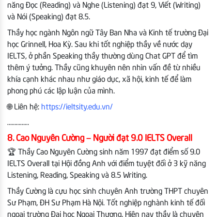
năng Đọc (Reading) và Nghe (Listening) đạt 9, Viết (Writing)
và Nói (Speaking) đạt 8.5.
Thầy học ngành Ngôn ngữ Tây Ban Nha và Kinh tế trường Đại
học Grinnell, Hoa Kỳ. Sau khi tốt nghiệp thầy về nước dạy
IELTS, ở phần Speaking thầy thường dùng Chat GPT để tìm
thêm ý tưởng. Thầy cũng khuyên nên nhìn vấn đề từ nhiều
khía cạnh khác nhau như giáo dục, xã hội, kinh tế để làm
phong phú các lập luận của mình.
🌐 Liên hệ:
https://ieltsity.edu.vn/
……………
8. Cao Nguyên Cường – Người đạt 9.0 IELTS Overall
🏆 Thầy Cao Nguyên Cường sinh năm 1997 đạt điểm số 9.0
IELTS Overall tại Hội đồng Anh với điểm tuyệt đối ở 3 kỹ năng
Listening, Reading, Speaking và 8.5 Writing.
Thầy Cường là cựu học sinh chuyên Anh trường THPT chuyên
Sư Phạm, ĐH Sư Phạm Hà Nội. Tốt nghiệp nghành kinh tế đối
ngoại trường Đại học Ngoại Thương. Hiện nay thầy là chuyên