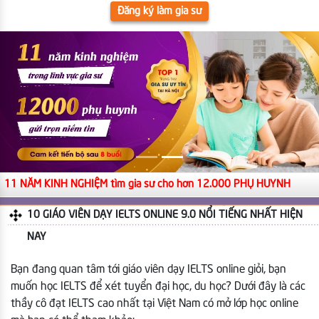
Đăng ký làm gia sư
11 NĂM KINH NGHIỆM tìm gia sư cho hơn 12.000 PHỤ HUYNH
10 GIÁO VIÊN DẠY IELTS ONLINE 9.0 NỔI TIẾNG NHẤT HIỆN
NAY
Bạn đang quan tâm tới giáo viên dạy IELTS online giỏi, bạn
muốn học IELTS để xét tuyển đại học, du học? Dưới đây là các
thầy cô đạt IELTS cao nhất tại Việt Nam có mở lớp học online